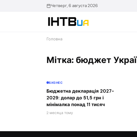
Перейти
Четверг, 6 августа 2026
до
контенту
Головна
Мітка: бюджет Укра
БИЗНЕС
Бюджетна декларація 2027-
2029: долар до 51,5 грн і
мінімалка понад 11 тисяч
2 месяца тому