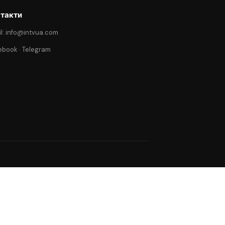
такти
l: info@intvua.com
ebook
·
Telegram