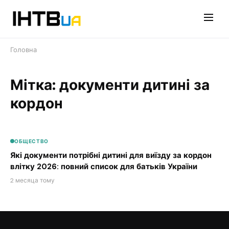
Перейти
до
контенту
Головна
Мітка: документи дитині за
кордон
ОБЩЕСТВО
Які документи потрібні дитині для виїзду за кордон
влітку 2026: повний список для батьків України
2 месяца тому