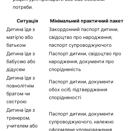
потреби.
Ситуація
Мінімальний практичний пакет
Дитина їде з
Закордонний паспорт дитини,
матір’ю або
свідоцтво про народження,
батьком
паспорт супроводжуючого
Дитина їде з
Паспорт дитини, свідоцтво про
бабусею або
народження, документи про
дідусем
спорідненість
Дитина їде з
Паспорт дитини, документи
повнолітнім
обох осіб, підтвердження
братом чи
спорідненості
сестрою
Дитина їде з
Паспорт дитини, документи
тренером,
супроводжуючого, належно
учителем або
оформлене уповноваження