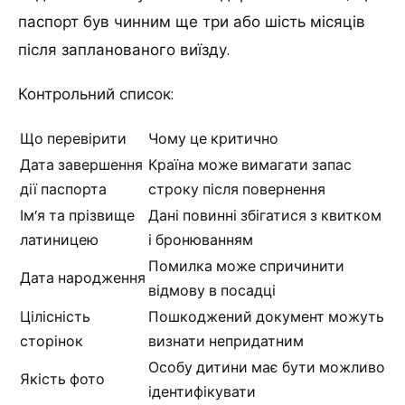
паспорт був чинним ще три або шість місяців
після запланованого виїзду.
Контрольний список:
Що перевірити
Чому це критично
Дата завершення
Країна може вимагати запас
дії паспорта
строку після повернення
Ім’я та прізвище
Дані повинні збігатися з квитком
латиницею
і бронюванням
Помилка може спричинити
Дата народження
відмову в посадці
Цілісність
Пошкоджений документ можуть
сторінок
визнати непридатним
Особу дитини має бути можливо
Якість фото
ідентифікувати