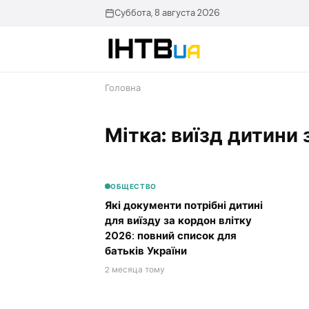
Перейти
Суббота, 8 августа 2026
до
контенту
Головна
Мітка: виїзд дитини 
ОБЩЕСТВО
Які документи потрібні дитині
для виїзду за кордон влітку
2026: повний список для
батьків України
2 месяца тому