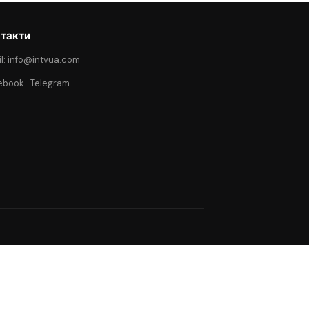
такти
l: info@intvua.com
ebook
·
Telegram