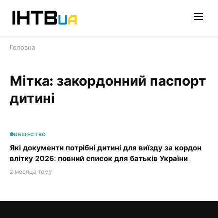
Перейти
до
контенту
Головна
Мітка: закордонний паспорт
дитині
ОБЩЕСТВО
Які документи потрібні дитині для виїзду за кордон
влітку 2026: повний список для батьків України
2 месяца тому