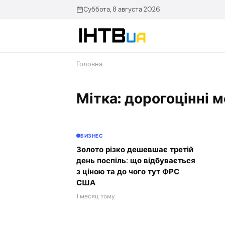
Перейти
Суббота, 8 августа 2026
до
контенту
Головна
Мітка: дорогоцінні 
БИЗНЕС
Золото різко дешевшає третій
день поспіль: що відбувається
з ціною та до чого тут ФРС
США
1 месяц тому