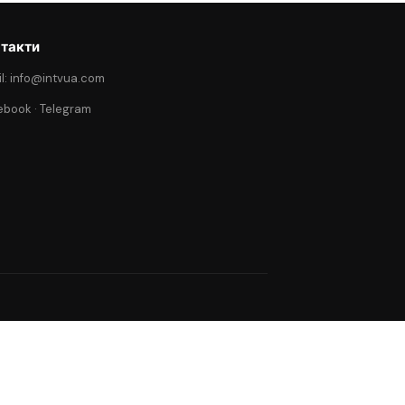
такти
l: info@intvua.com
ebook
·
Telegram