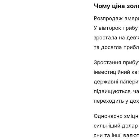
Чому ціна зол
Розпродаж америк
У вівторок прибу
зростала на дев’
та досягла прибл
Зростання прибут
інвестиційний ка
державні папери 
підвищуються, ча
переходить у дох
Одночасно зміцни
сильніший долар 
єни та інші валют