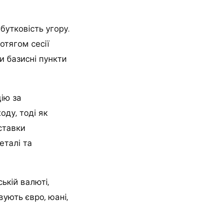
утковість угору.
отягом сесії
и базисні пункти
ію за
оду, тоді як
ставки
еталі та
ькій валюті,
ують євро, юані,