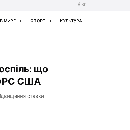
В МИРЕ
СПОРТ
КУЛЬТУРА
оспіль: що
т ФРС США
 підвищення ставки