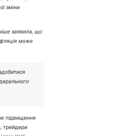
ої зміни
іше заявила, що
нфляція може
надобитися
едерального
ьше підвищення
s, трейдери