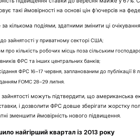
рність підвищення ставки до вересня майже у 67%. 
вує такі ймовірності на основі цін ф’ючерсів на фед
за кількома подіями, здатними змінити ці очікування
о зайнятості у приватному секторі США;
ом про кількість робочих місць поза сільським господар
вників ФРС та інших центральних банків;
ідання ФРС 16–17 червня, запланованим до публікації 8 л
данням FOMC 28–29 липня.
 зайнятості можуть підтвердити, що американська е
ставки, і дозволити ФРС довше зберігати жорстку пол
датні зменшити ймовірність нового підвищення.
ило найгірший квартал із 2013 року