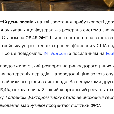
тій день поспіль
на тлі зростання прибутковості дер
я очікувань, що Федеральна резервна система знов
. Станом на 08:49 GMT 1 липня спотова ціна золота з
а тройську унцію, тоді як серпневі ф’ючерси у США 
0. Про це повідомляє
INTVua.com
з посиланням на
Reu
продовжило різкий розворот на ринку дорогоцінних м
ня попередніх періодів. Напередодні ціна золота оп
— найнижчого рівня з листопада. За підсумками друг
13,4%, показавши найгірший квартальний результат із
ку.
Головним фактором тиску стало не зниження гео
цінювання майбутньої процентної політики ФРС.