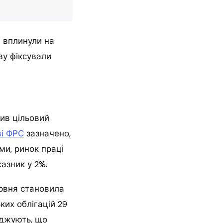
 вплинули на
ову фіксували
ив цільовий
ві ФРС
зазначено,
ми, ринок праці
азник у 2%.
рвня становила
ких облігацій 29
рджують, що