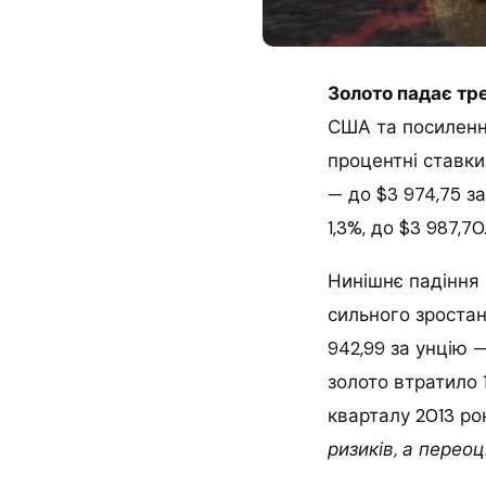
Золото падає тре
США та посиленн
процентні ставки
— до $3 974,75 з
1,3%, до $3 987,7
Нинішнє падіння 
сильного зростан
942,99 за унцію 
золото втратило 
кварталу 2013 ро
ризиків, а перео