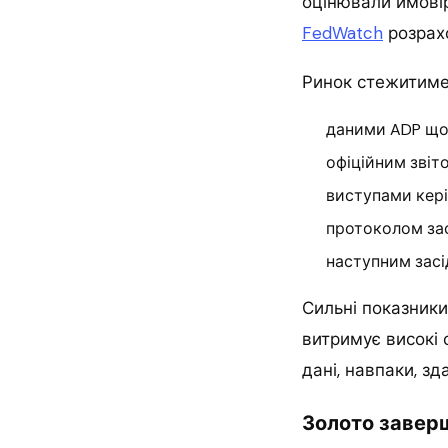
оцінювали ймові
FedWatch
розрахо
Ринок стежитиме 
даними ADP щод
офіційним звіт
виступами кері
протоколом зас
наступним засі
Сильні показники
витримує високі 
дані, навпаки, з
Золото заверш