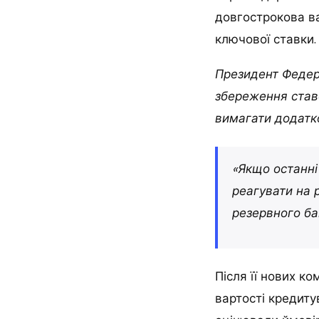
довгострокова ва
ключової ставки.
Президент Федер
збереження ставо
вимагати додатко
«Якщо останні
реагувати на 
резервного ба
Після її нових к
вартості кредиту