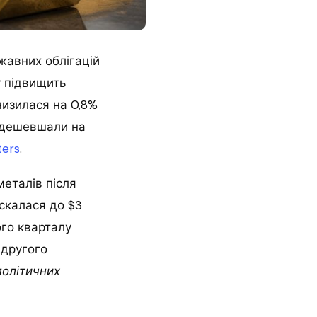
жавних облігацій
у підвищить
низилася на 0,8%
подешевшали на
ters
.
еталів після
ускалася до $3
ого кварталу
 другого
політичних