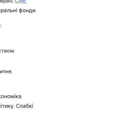
Сервіс
CME
еральні фонди.
:
ством;
ипня;
кономіка
ітику. Слабкі