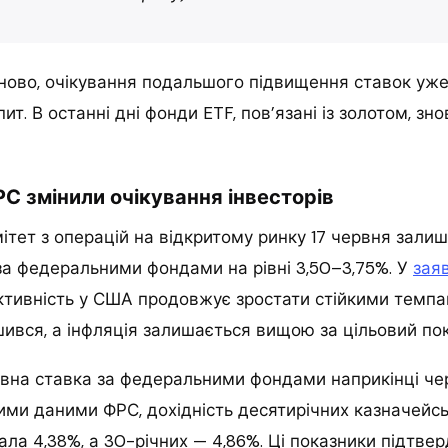
ново, очікування подальшого підвищення ставок уже
ит. В останні дні фонди ETF, пов’язані із золотом, зн
РС змінили очікування інвесторів
тет з операцій на відкритому ринку 17 червня залиш
за федеральними фондами на рівні 3,50–3,75%. У
зая
ктивність у США продовжує зростати стійкими темпа
шився, а інфляція залишається вищою за цільовий пок
вна ставка за федеральними фондами наприкінці че
ними даними ФРС, дохідність десятирічних казначейсь
ла 4,38%, а 30-річних — 4,86%. Ці показники підтве