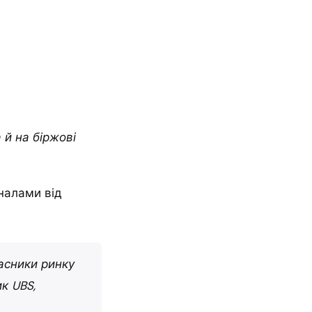
 й на біржові
налами від
асники ринку
к UBS,