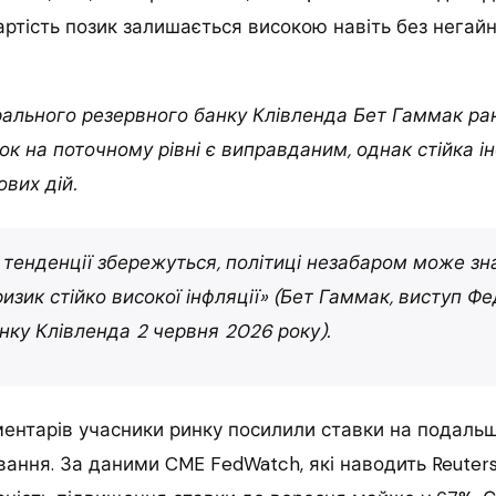
ртість позик залишається високою навіть без негайн
ального резервного банку Клівленда Бет Гаммак ран
к на поточному рівні є виправданим, однак стійка і
вих дій.
 тенденції збережуться, політиці незабаром може з
ризик стійко високої інфляції» (Бет Гаммак, виступ Ф
нку Клівленда 2 червня 2026 року).
оментарів учасники ринку посилили ставки на подал
вання. За даними CME FedWatch, які наводить Reuter