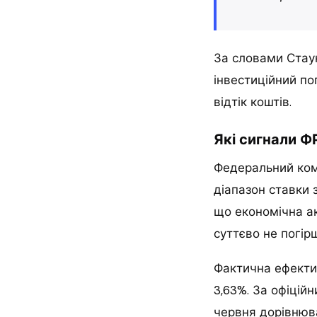
За словами Стау
інвестиційний поп
відтік коштів.
Які сигнали Ф
Федеральний комі
діапазон ставки 
що економічна а
суттєво не погір
Фактична ефекти
3,63%. За офіцій
червня дорівнюва