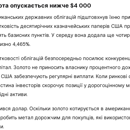
ота опускається нижче $4 000
анських державних облігацій підштовхнув їхню приб
тковість десятирічних казначейських паперів США пр
ять базисних пунктів. У середу вона додала ще чотир
изно 4,465%.
ковості облігацій безпосередньо посилює конкуренц
пітал. Золото не приносить власнику процентного дох
США забезпечують регулярні виплати. Коли ринкові 
стина інвесторів скорочує позиції у дорогоцінному м
ідні активи.
вся долар. Оскільки золото котирується в американс
робить метал дорожчим для покупців, які використов
и.