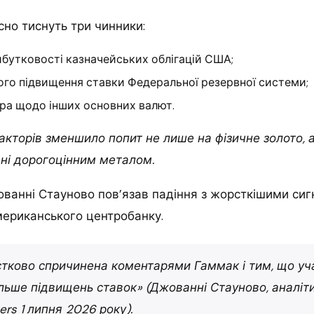
но тиснуть три чинники:
бутковості казначейських облігацій США;
ого підвищення ставки Федеральної резервної системи;
ра щодо інших основних валют.
кторів зменшило попит не лише на фізичне золото, а
ені дорогоцінним металом.
ванні Стауново пов’язав падіння з жорсткішими сиг
мериканського центробанку.
стково спричинена коментарями Гаммак і тим, що уч
льше підвищень ставок» (Джованні Стауново, аналіти
rs 1 липня 2026 року).