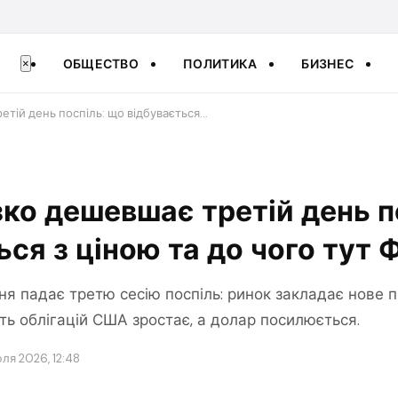
ОБЩЕСТВО
ПОЛИТИКА
БИЗНЕС
×
етій день поспіль: що відбувається…
зко дешевшає третій день п
ься з ціною та до чого ту
пня падає третю сесію поспіль: ринок закладає нове
ть облігацій США зростає, а долар посилюється.
юля 2026, 12:48