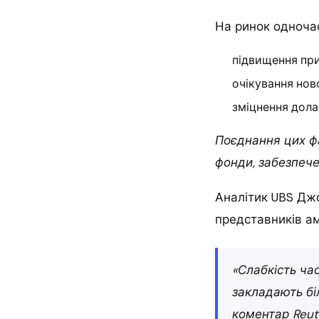
На ринок одночас
підвищення при
очікування нов
зміцнення дола
Поєднання цих фа
фонди, забезпеч
Аналітик UBS Джо
представників а
«Слабкість ча
закладають бі
коментар Reute