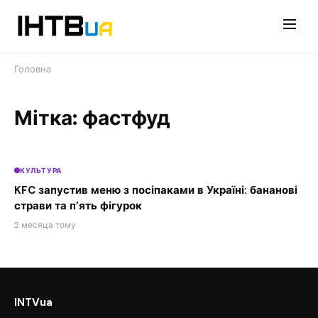
Перейти
до
контенту
Головна
Мітка: фастфуд
КУЛЬТУРА
KFC запустив меню з посіпаками в Україні: бананові
страви та п’ять фігурок
2 месяца тому
INTVua