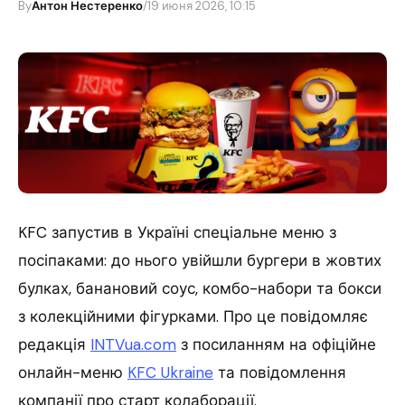
By
Антон Нестеренко
/
19 июня 2026, 10:15
KFC запустив в Україні спеціальне меню з
посіпаками: до нього увійшли бургери в жовтих
булках, банановий соус, комбо-набори та бокси
з колекційними фігурками. Про це повідомляє
редакція
INTVua.com
з посиланням на офіційне
онлайн-меню
KFC Ukraine
та повідомлення
компанії про старт колаборації.