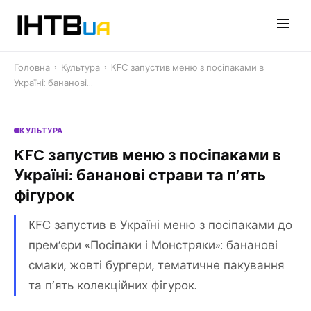
Перейти
до
контенту
Головна
›
Культура
›
KFC запустив меню з посіпаками в
Україні: бананові…
КУЛЬТУРА
KFC запустив меню з посіпаками в
Україні: бананові страви та п’ять
фігурок
KFC запустив в Україні меню з посіпаками до
прем’єри «Посіпаки і Монстряки»: бананові
смаки, жовті бургери, тематичне пакування
та п’ять колекційних фігурок.