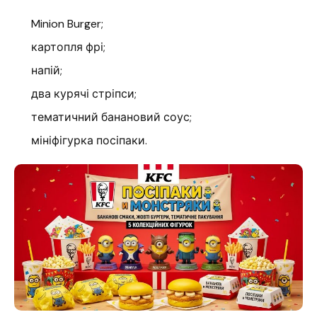
Minion Burger;
картопля фрі;
напій;
два курячі стріпси;
тематичний банановий соус;
мініфігурка посіпаки.