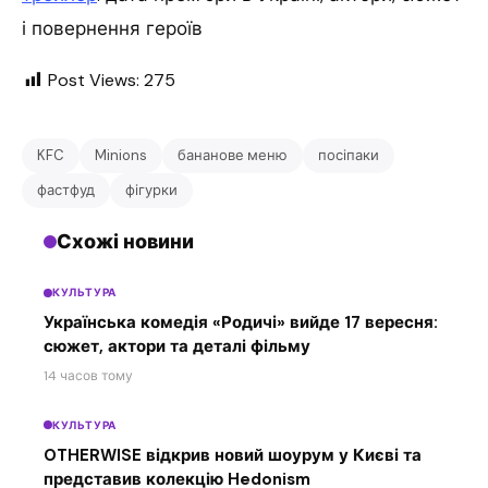
і повернення героїв
Post Views:
275
KFC
Minions
бананове меню
посіпаки
фастфуд
фігурки
Схожі новини
КУЛЬТУРА
Українська комедія «Родичі» вийде 17 вересня:
сюжет, актори та деталі фільму
14 часов тому
КУЛЬТУРА
OTHERWISE відкрив новий шоурум у Києві та
представив колекцію Hedonism