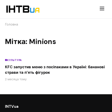
Перейти
до
контенту
Головна
Мітка: Minions
КУЛЬТУРА
KFC запустив меню з посіпаками в Україні: бананові
страви та п’ять фігурок
2 месяца тому
INTVua