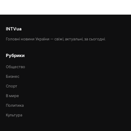
INTVua
Головні новини України — свіжі, актуальні, за сьогодні.
Рубрики
Общество
Бизнес
Спорт
В мире
Политика
Культура