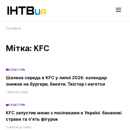
Перейти
до
контенту
Головна
Мітка: KFC
КУЛЬТУРА
Шалена середа в KFC у липні 2026: календар
знижок на бургери, бакети, Твістер і нагетси
1 месяц тому
КУЛЬТУРА
KFC запустив меню з посіпаками в Україні: бананові
страви та п’ять фігурок
2 месяца тому