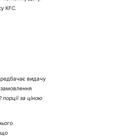
у KFC.
ередбачає видачу
я замовлення
2 порції за ціною
нього
 що