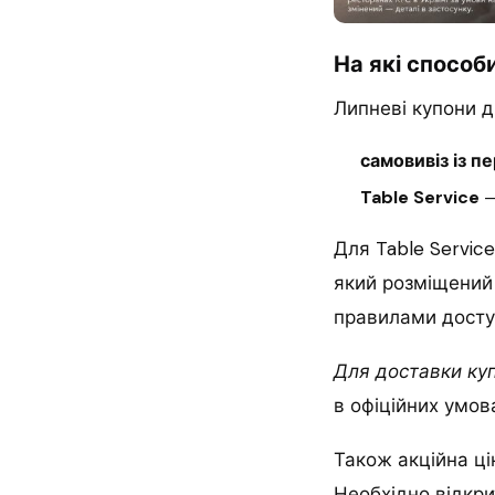
На які спосо
Липневі купони д
самовивіз із 
Table Service
—
Для Table Servic
який розміщений 
правилами доступ
Для доставки ку
в офіційних умова
Також акційна ці
Необхідно відкри