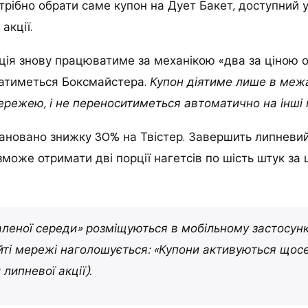
трібно обрати саме купон на Дует Бакет, доступний у
акції.
ія знову працюватиме за механікою «два за ціною о
ватиметься Боксмайстера.
Купон діятиме лише в меж
режею, і не переноситиметься автоматично на інші 
ановано знижку 30% на Твістер. Завершить липневий
зможе отримати дві порції нагетсів по шість штук за 
аленої середи» розміщуються в мобільному застосунк
йті мережі наголошується:
«Купони активуються щос
 липневої акції).