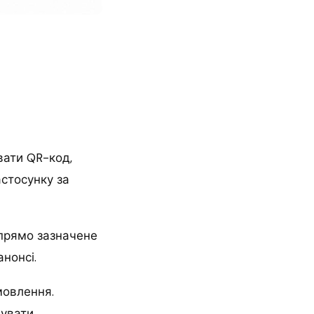
вати QR-код,
стосунку за
рямо зазначене
анонсі.
мовлення.
вувати