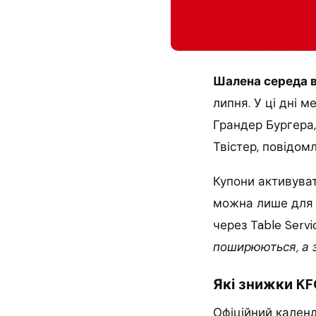
Шалена середа в
липня. У ці дні 
Грандер Бургера,
Твістер, повідом
Купони активуват
можна лише для 
через Table Serv
поширюються, а 
Які знижки KF
Офіційний кален