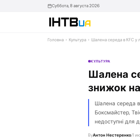
Перейти
Суббота, 8 августа 2026
до
контенту
Головна
›
Культура
›
Шалена середа в KFC у 
КУЛЬТУРА
Шалена се
знижок на 
Шалена середа в 
Боксмайстер, Тві
недоступні для д
By
Антон Нестеренко
/
1 и