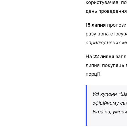
користувачеві по
день проведення 
15 липня
пропозиц
разу вона стосу
оприлюднених ме
На
22 липня
запл
липня: покупець 
порції.
Усі купони «Ш
офіційному са
Україна, умови