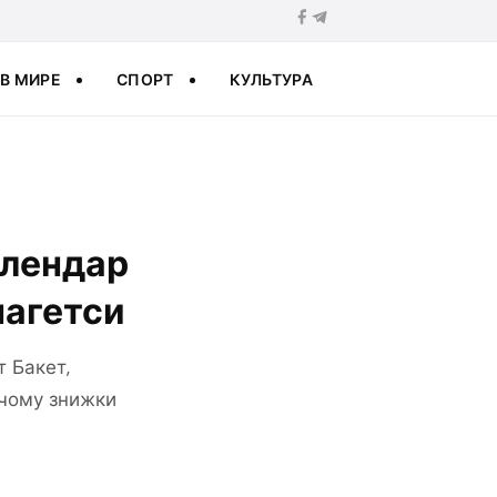
В МИРЕ
СПОРТ
КУЛЬТУРА
алендар
нагетси
т Бакет,
і чому знижки