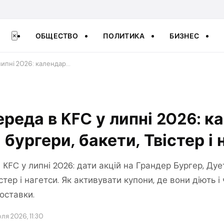
ОБЩЕСТВО
ПОЛИТИКА
БИЗНЕС
×
липні 2026: календар…
реда в KFC у липні 2026: к
бургери, бакети, Твістер і 
KFC у липні 2026: дати акцій на Грандер Бургер, Дуе
стер і нагетси. Як активувати купони, де вони діють 
оставки.
юля 2026, 11:30