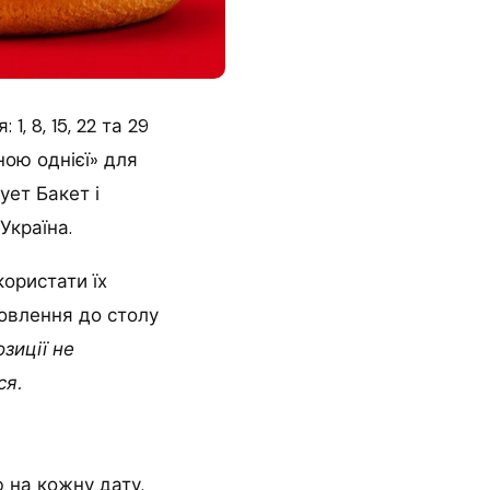
1, 8, 15, 22 та 29
ною однієї» для
ует Бакет і
Україна.
ористати їх
овлення до столу
зиції не
ся.
 на кожну дату.