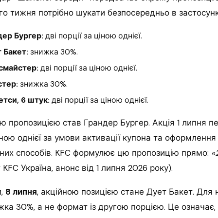
го тижня потрібно шукати безпосередньо в застосунк
дер Бургер:
дві порції за ціною однієї.
 Бакет:
знижка 30%.
ксмайстер:
дві порції за ціною однієї.
стер:
знижка 30%.
етси, 6 штук:
дві порції за ціною однієї.
 пропозицією став Грандер Бургер. Акція 1 липня п
іною однієї за умови активації купона та оформленн
ених способів. KFC формулює цю пропозицію прямо:
«
 KFC Україна, анонс від 1 липня 2026 року).
и,
8 липня
, акційною позицією стане Дует Бакет. Для 
ка 30%, а не формат із другою порцією. Це означає,