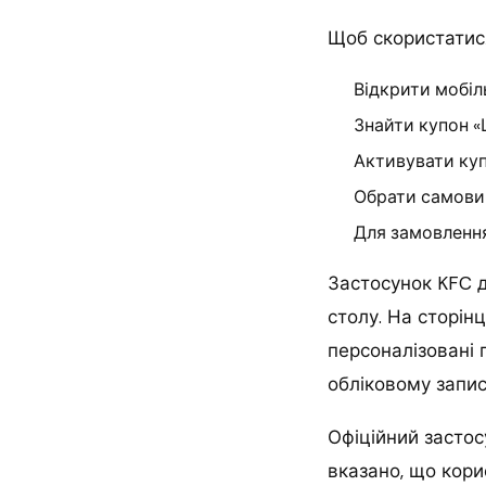
Щоб скористатися
Відкрити мобіл
Знайти купон «
Активувати ку
Обрати самовив
Для замовлення
Застосунок KFC 
столу. На сторін
персоналізовані 
обліковому записі
Офіційний засто
вказано, що кор