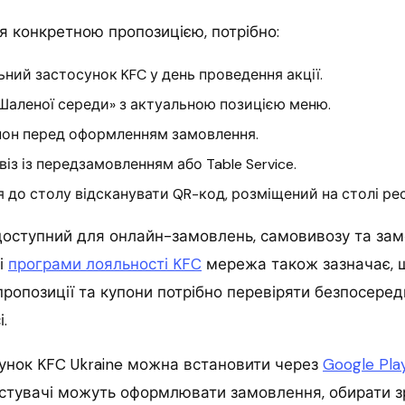
 конкретною пропозицією, потрібно:
ьний застосунок KFC у день проведення акції.
Шаленої середи» з актуальною позицією меню.
пон перед оформленням замовлення.
із із передзамовленням або Table Service.
 до столу відсканувати QR-код, розміщений на столі ре
доступний для онлайн-замовлень, самовивозу та за
ці
програми лояльності KFC
мережа також зазначає, 
пропозиції та купони потрібно перевіряти безпосеред
.
сунок KFC Ukraine можна встановити через
Google Pla
истувачі можуть оформлювати замовлення, обирати з