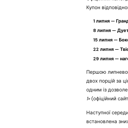
Купон відповідно
1 липня — Гран
8 липня — Дует
15 липня — Бо
22 липня — Тві
29 липня — наг
Першою липневою
двох порцій за ц
одним із дозвол
1»
(офіційний сайт
Наступної серед
встановлена зниж