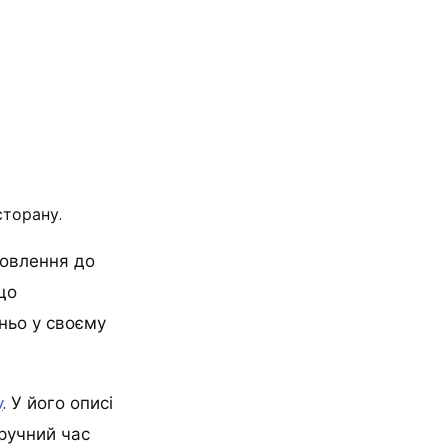
сторану.
мовлення до
що
ньо у своєму
y
. У його описі
ручний час