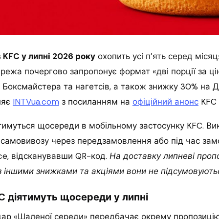
 KFC у липні 2026 року
охопить усі п’ять серед місяця: 
мережа почергово запропонує формат «дві порції за ці
 Боксмайстера та нагетсів, а також знижку 30% на Д
ляє
INTVua.com
з посиланням на
офіційний анонс
KFC 
имуться щосереди в мобільному застосунку KFC. Вик
самовивозу через передзамовлення або під час зам
ice, відсканувавши QR-код.
На доставку липневі пропо
з іншими знижками та акціями вони не підсумовують
C діятимуть щосереди у липні
дар «Шаленої середи» передбачає окрему пропозицію