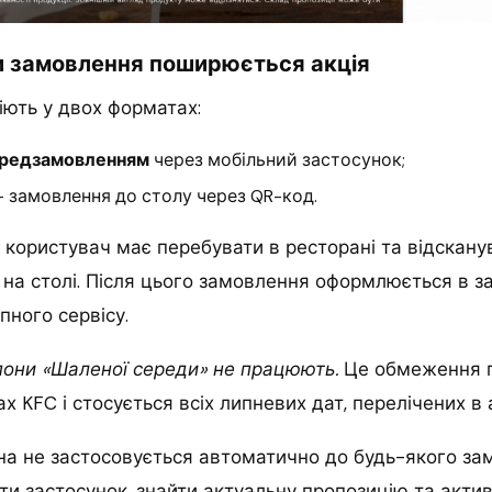
би замовлення поширюється акція
іють у двох форматах:
передзамовленням
через мобільний застосунок;
 замовлення до столу через QR-код.
e користувач має перебувати в ресторані та відскану
на столі. Після цього замовлення оформлюється в за
ного сервісу.
пони «Шаленої середи» не працюють.
Це обмеження п
х KFC і стосується всіх липневих дат, перелічених в 
на не застосовується автоматично до будь-якого за
ти застосунок, знайти актуальну пропозицію та акти