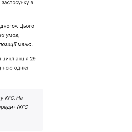
 застосунку в
дного». Цього
ах умов,
позиції меню.
 цикл акція 29
ціною однієї
у KFC. На
ереди»
(KFC