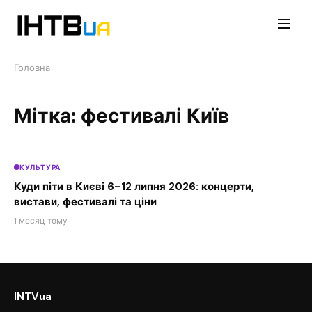
Перейти
до
контенту
Головна
Мітка: фестивалі Київ
КУЛЬТУРА
Куди піти в Києві 6–12 липня 2026: концерти,
вистави, фестивалі та ціни
1 месяц тому
INTVua