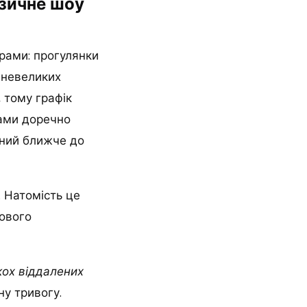
узичне шоу
рами: прогулянки
 невеликих
 тому графік
рами доречно
ений ближче до
. Натомість це
кового
ькох віддалених
ну тривогу.