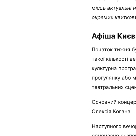
місць актуальні 
окремих квиткови
Афіша Києва
Початок тижня бу
такої кількості в
культурна програ
прогулянку або м
театральних сцен
Основний концер
Олексія Когана.
Наступного вечор
одночасно розпоч