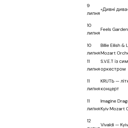
9
«Дивні дива»
липня
10
Feels Garden
липня
10
Billie Eilish 
липня
Mozart Orch
11
S.V.E.T із с
липня
оркестром
11
KRUTЬ — літ
липня
концерт
11
Imagine Drag
липня
Kyiv Mozart 
12
Vivaldi — Ky