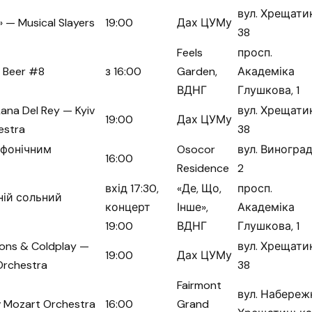
вул. Хрещатик
 — Musical Slayers
19:00
Дах ЦУМу
38
Feels
просп.
 Beer #8
з 16:00
Garden,
Академіка
ВДНГ
Глушкова, 1
& Lana Del Rey — Kyiv
вул. Хрещатик
19:00
Дах ЦУМу
estra
38
имфонічним
Osocor
вул. Виноград
16:00
Residence
2
вхід 17:30,
«Де, Що,
просп.
ній сольний
концерт
Інше»,
Академіка
19:00
ВДНГ
Глушкова, 1
ons & Coldplay —
вул. Хрещатик
19:00
Дах ЦУМу
Orchestra
38
Fairmont
вул. Набереж
iv Mozart Orchestra
16:00
Grand