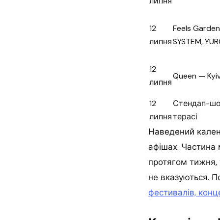
липня
12
Feels Garden
липня
SYSTEM, YUR
12
Queen — Kyi
липня
12
Стендап-шо
липня
терасі
Наведений кален
афішах. Частина
протягом тижня, 
не вказуються. П
фестивалів, конце