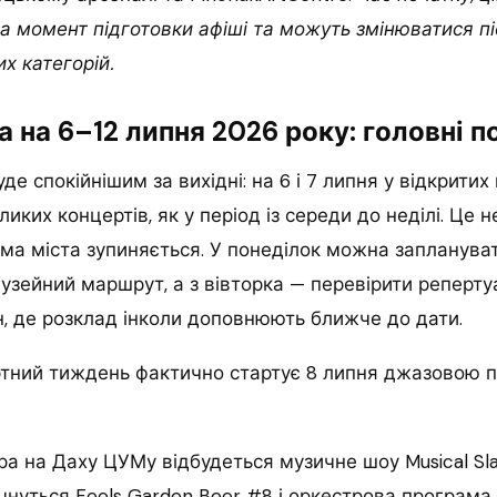
на момент підготовки афіші та можуть змінюватися п
х категорій.
 на 6–12 липня 2026 року: головні п
де спокійнішим за вихідні: на 6 і 7 липня у відкрити
еликих концертів, як у період із середи до неділі. Це 
ма міста зупиняється. У понеділок можна заплануват
узейний маршрут, а з вівторка — перевірити реперт
, де розклад інколи доповнюють ближче до дати.
тний тиждень фактично стартує 8 липня джазовою 
а на Даху ЦУМу відбудеться музичне шоу Musical Slay
нуться Feels Garden Beer #8 і оркестрова програма з