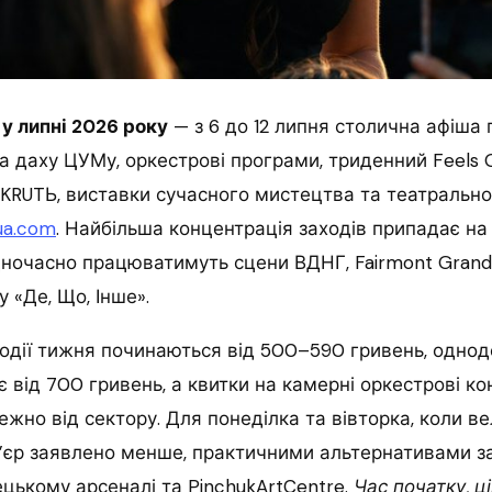
 у липні 2026 року
— з 6 до 12 липня столична афіша
 даху ЦУМу, оркестрові програми, триденний Feels 
KRUTЬ, виставки сучасного мистецтва та театрально-
ua.com
. Найбільша концентрація заходів припадає на 
дночасно працюватимуть сцени ВДНГ, Fairmont Grand 
 «Де, Що, Інше».
події тижня починаються від 500–590 гривень, однод
 від 700 гривень, а квитки на камерні оркестрові к
ежно від сектору. Для понеділка та вівторка, коли в
’єр заявлено менше, практичними альтернативами 
цькому арсеналі та PinchukArtCentre.
Час початку, ц