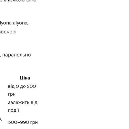
yona alyona,
ввечері
, паралельно
Ціна
від 0 до 200
грн
залежить від
події
,
500–990 грн