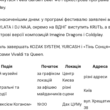
Rey.
насиченішим днем: у програмі фестивалю заявлені al
RYLATA і DJ NAJA, окремо на ВДНГ виступить KRUTЬ, а 
рові версії композицій Imagine Dragons і Coldplay.
ль завершать KOZAK SYSTEM, YURCASH і «Тінь Сонця»
ами Vivaldi та Queen.
Подія
Початок
Локація
Адреса
й музейні
за графіком
Центр
різні адреси
локацій
Києва
тральні та
за афішею
різні
Київ
одії
майданчиків
сцени
вул. Хрещатик
лексієм Коганом»
19:00
Дах ЦУМу
38