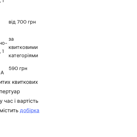
 1
від 700 грн
за
но-
квитковими
 1
категоріями
590 грн
-А
итих квиткових
епертуар
 час і вартість
 містить
добірка