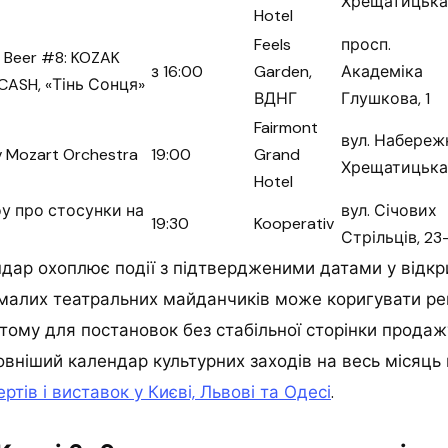
Хрещатицька,
Hotel
Feels
просп.
 Beer #8: KOZAK
з 16:00
Garden,
Академіка
CASH, «Тінь Сонця»
ВДНГ
Глушкова, 1
Fairmont
вул. Набереж
v Mozart Orchestra
19:00
Grand
Хрещатицька,
Hotel
у про стосунки на
вул. Січових
19:30
Kooperativ
Стрільців, 23
дар охоплює події з підтвердженими датами у відкр
 малих театральних майданчиків може коригувати р
тому для постановок без стабільної сторінки продажу
овніший календар культурних заходів на весь місяць
ртів і виставок у Києві, Львові та Одесі
.