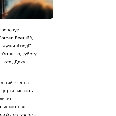
 пропонує
Garden Beer #8,
музичні події,
п’ятницю, суботу
Hotel, Даху
енний вхід на
онцерти сягають
еликих
залишаються
іни й доступність