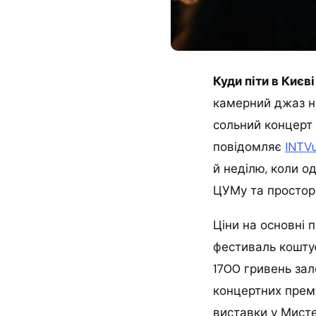
Куди піти в Києві
камерний джаз на
сольний концерт 
повідомляє
INTV
й неділю, коли о
ЦУМу та простору
Ціни на основні 
фестиваль коштує
1700 гривень зал
концертних прем
виставки у Мисте