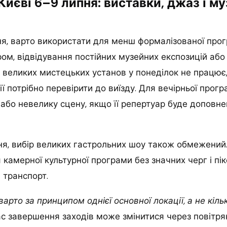
 Києві 6–9 липня: виставки, джаз і м
ня, варто використати для менш формалізованої прог
ом, відвідування постійних музейних експозицій або
 великих мистецьких установ у понеділок не працює,
ії потрібно перевірити до виїзду. Для вечірньої прог
 або невелику сцену, якщо її репертуар буде доповн
пня, вибір великих гастрольних шоу також обмежений
 камерної культурної програми без значних черг і пі
 транспорт.
варто за принципом однієї основної локації, а не кіл
час завершення заходів може змінитися через повітря