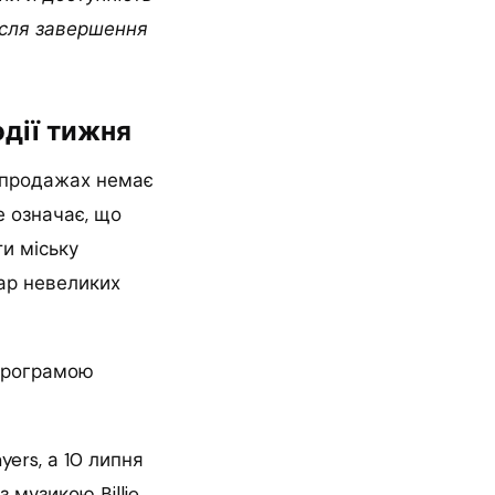
ісля завершення
одії тижня
х продажах немає
не означає, що
и міську
уар невеликих
програмою
ers, а 10 липня
 музикою Billie