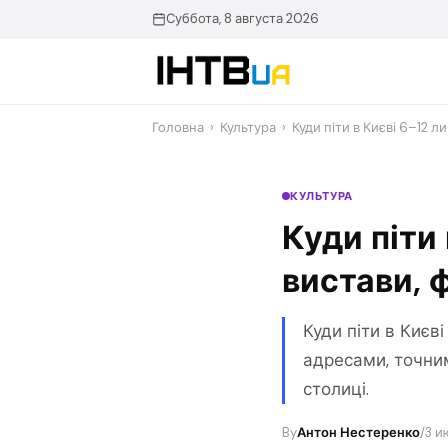
Перейти
Суббота, 8 августа 2026
до
контенту
Головна
›
Культура
›
Куди піти в Києві 6–12 л
КУЛЬТУРА
Куди піти 
вистави, 
Куди піти в Києві
адресами, точним
столиці.
By
Антон Нестеренко
/
3 и