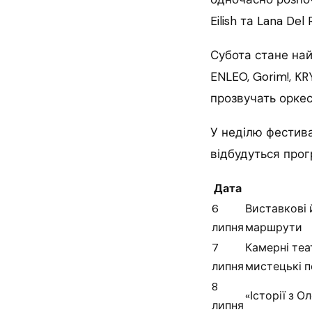
Eilish та Lana Del 
Субота стане най
ENLEO, Gorim!, K
прозвучать оркест
У неділю фестива
відбудуться прогр
Дата
6
Виставкові 
липня
маршрути
7
Камерні теа
липня
мистецькі п
8
«Історії з О
липня