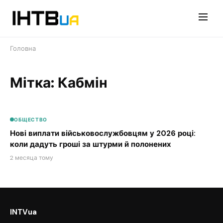
Перейти
до
контенту
Головна
Мітка: Кабмін
ОБЩЕСТВО
Нові виплати військовослужбовцям у 2026 році:
коли дадуть гроші за штурми й полонених
2 месяца тому
INTVua