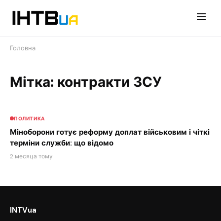
Перейти
до
контенту
Головна
Мітка: контракти ЗСУ
ПОЛИТИКА
Міноборони готує реформу доплат військовим і чіткі
терміни служби: що відомо
2 месяца тому
INTVua