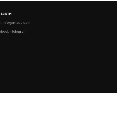
такти
l: info@intvua.com
ebook
·
Telegram