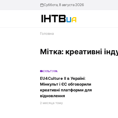
Перейти
Суббота, 8 августа 2026
до
контенту
Головна
Мітка: креативні інд
КУЛЬТУРА
EU4Culture II в Україні:
Мінкульт і ЄС обговорили
креативні платформи для
відновлення
2 месяца тому