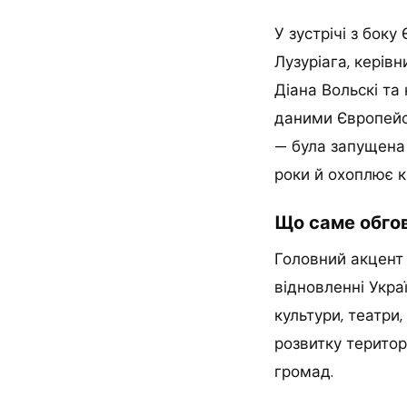
У зустрічі з бок
Лузуріага, керів
Діана Вольскі та
даними Європейсь
— була запущена 
роки й охоплює к
Що саме обгов
Головний акцент з
відновленні Украї
культури, театри,
розвитку територ
громад.