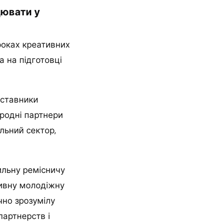
цювати у
роках креативних
а на підготовці
дставники
ародні партнери
льний сектор,
ильну ремісничу
тивну молодіжну
чно зрозумілу
партнерств і