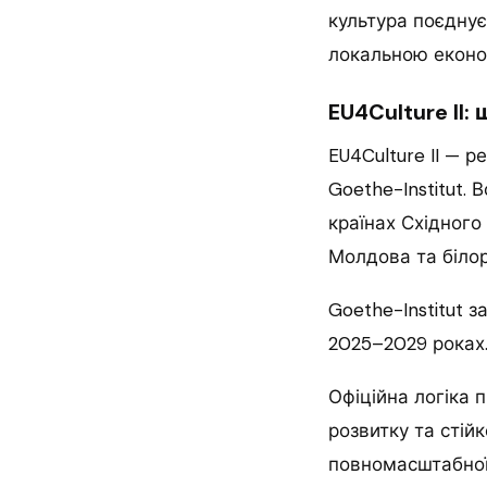
культура поєдну
локальною еконо
EU4Culture II:
EU4Culture II — 
Goethe-Institut.
країнах Східного 
Молдова та білор
Goethe-Institut 
2025–2029 роках
Офіційна логіка 
розвитку та стій
повномасштабної 