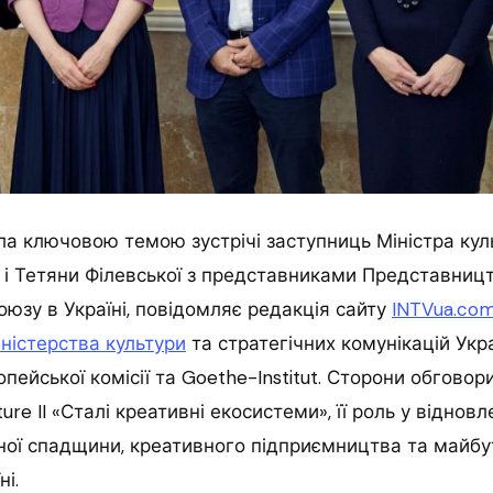
а ключовою темою зустрічі заступниць Міністра кул
 і Тетяни Філевської з представниками Представниц
юзу в Україні, повідомляє редакція сайту
INTVua.co
ністерства культури
та стратегічних комунікацій Укра
опейської комісії та Goethe-Institut. Сторони обговор
re II «Сталі креативні екосистеми», її роль у відновл
ної спадщини, креативного підприємництва та майбу
і.