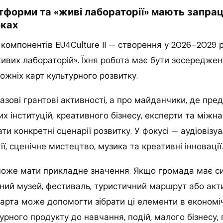
тформи та «живі лабораторії» мають запра
ках
 компонентів EU4Culture II — створення у 2026–2029 
ивих лабораторій». Їхня робота має бути зосереджен
ожніх карт культурного розвитку.
азові грантові активності, а про майданчики, де пре
их інституцій, креативного бізнесу, експерти та міжн
и конкретні сценарії розвитку. У фокусі — аудіовізуа
ї, сценічне мистецтво, музика та креативні інновації.
 може мати прикладне значення. Якщо громада має с
ьний музей, фестиваль, туристичний маршрут або ак
арта може допомогти зібрати ці елементи в економі
урного продукту до навчання, подій, малого бізнесу, 