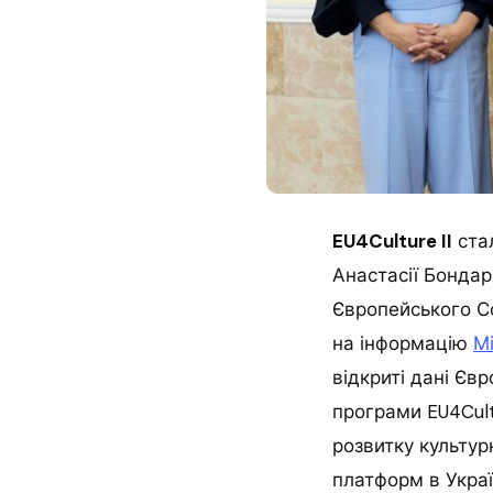
EU4Culture II
стал
Анастасії Бондар
Європейського Со
на інформацію
Мі
відкриті дані Євр
програми EU4Cultu
розвитку культур
платформ в Україн