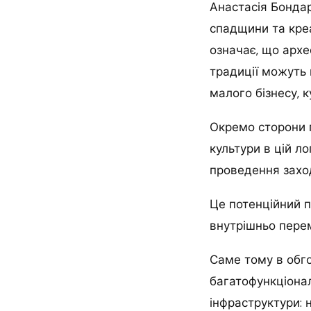
Анастасія Бондар
спадщини та креа
означає, що архе
традиції можуть 
малого бізнесу, 
Окремо сторони г
культури в цій ло
проведення заход
Це потенційний п
внутрішньо пере
Саме тому в обго
багатофункціонал
інфраструктури: 