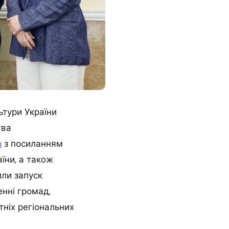
ьтури України
тва
m
з посиланням
їни, а також
или запуск
енні громад,
тніх регіональних