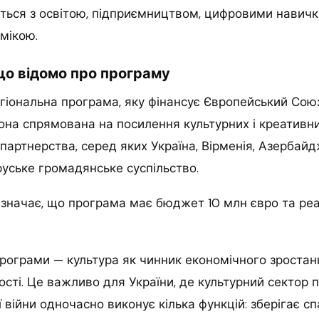
ється з освітою, підприємництвом, цифровими навич
мікою.
 що відомо про програму
регіональна програма, яку фінансує Європейський Союз
 Вона спрямована на посилення культурних і креативни
партнерства, серед яких Україна, Вірменія, Азербайдж
уське громадянське суспільство.
зазначає, що програма має бюджет 10 млн євро та реа
.
програми — культура як чинник економічного зростан
кості. Це важливо для України, де культурний сектор 
війни одночасно виконує кілька функцій: зберігає с