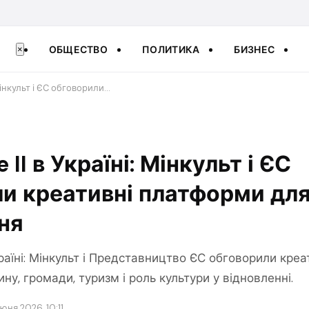
ОБЩЕСТВО
ПОЛИТИКА
БИЗНЕС
×
 Мінкульт і ЄС обговорили…
 II в Україні: Мінкульт і ЄС
и креативні платформи дл
ня
Україні: Мінкульт і Представництво ЄС обговорили кре
ну, громади, туризм і роль культури у відновленні.
июня 2026, 10:11