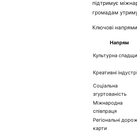
підтримує міжнар
громадам утримув
Ключові напрями, 
Напрям
Культурна спадщ
Креативні індустрі
Соціальна
згуртованість
Міжнародна
співпраця
Регіональні дорож
карти