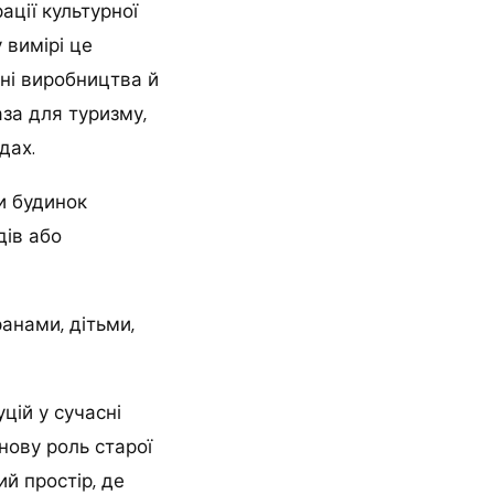
ації культурної
 вимірі це
ьні виробництва й
аза для туризму,
дах.
чи будинок
дів або
ранами, дітьми,
цій у сучасні
нову роль старої
ий простір, де