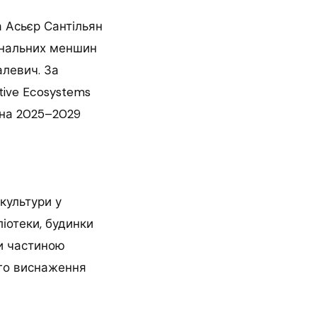
а Асьєр Сантільян
іональних меншин
алевич. За
tive Ecosystems
 на 2025–2029
 культури у
ліотеки, будинки
ти частиною
ого виснаження