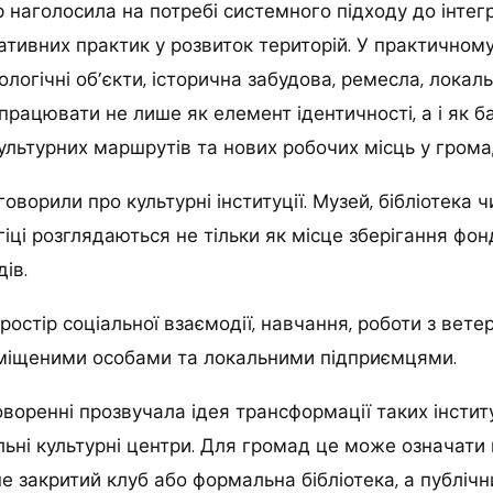
 наголосила на потребі системного підходу до інтегр
тивних практик у розвиток територій. У практичному
ологічні об’єкти, історична забудова, ремесла, локал
працювати не лише як елемент ідентичності, а і як б
культурних маршрутів та нових робочих місць у грома
оворили про культурні інституції. Музей, бібліотека 
гіці розглядаються не тільки як місце зберігання фон
ів.
ростір соціальної взаємодії, навчання, роботи з вете
міщеними особами та локальними підприємцями.
воренні прозвучала ідея трансформації таких інститу
ьні культурні центри. Для громад це може означати 
не закритий клуб або формальна бібліотека, а публічн