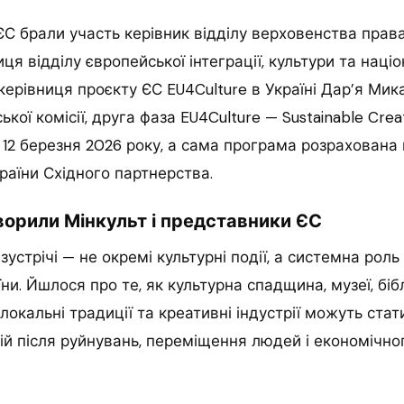
у ЄС брали участь керівник відділу верховенства прав
ниця відділу європейської інтеграції, культури та нац
 керівниця проєкту ЄС EU4Culture в Україні Дар’я Мик
кої комісії, друга фаза EU4Culture — Sustainable Crea
12 березня 2026 року, а сама програма розрахована
раїни Східного партнерства.
орили Мінкульт і представники ЄС
устрічі — не окремі культурні події, а системна роль
ни. Йшлося про те, як культурна спадщина, музеї, біб
 локальні традиції та креативні індустрії можуть ста
ій після руйнувань, переміщення людей і економічн