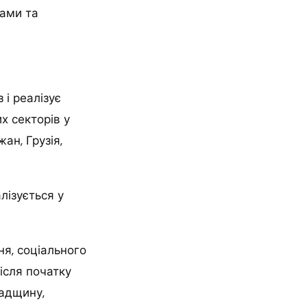
ками та
 і реалізує
х секторів у
ан, Грузія,
лізується у
ня, соціального
після початку
падщину,