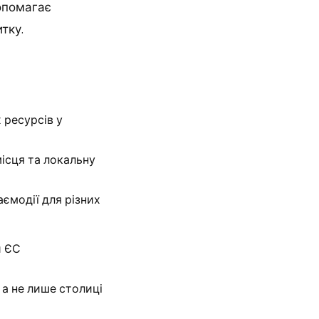
опомагає
тку.
 ресурсів у
ісця та локальну
ємодії для різних
и ЄС
 а не лише столиці