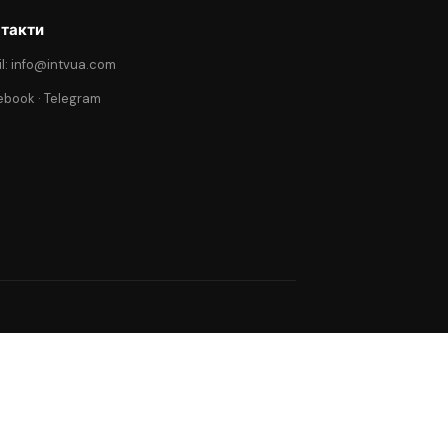
такти
l: info@intvua.com
ebook
·
Telegram