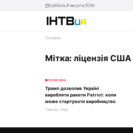
Перейти
Суббота, 8 августа 2026
до
контенту
Головна
Мітка: ліцензія США 
ПОЛИТИКА
Трамп дозволив Україні
виробляти ракети Patriot: коли
може стартувати виробництво
1 месяц тому