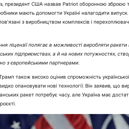
s, президент США назвав Patriot оборонною зброєю т
обники мають допомогти Україні налагодити випуск.
 пов’язані з виробництвом комплексів і перехоплювач
ня ліцензії полягає в можливості виробляти ракети
ьких підприємствах, а й на нових потужностях, ств
ьно з європейськими партнерами.
Трамп також високо оцінив спроможність української
идко опановувати нові технології. Він заявив, що в
нських ракет потребує часу, але Україна має достат
роєкті.