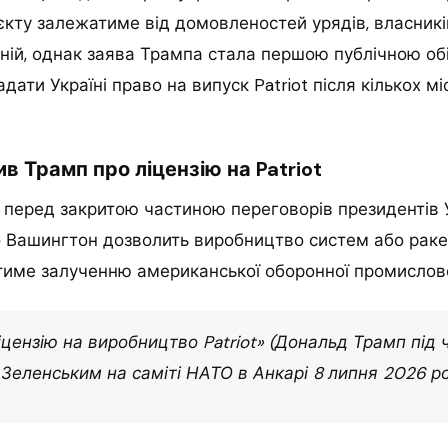
єкту залежатиме від домовленостей урядів, власників
ній, однак заява Трампа стала першою публічною о
дати Україні право на випуск Patriot після кількох мі
в Трамп про ліцензію на Patriot
 перед закритою частиною переговорів президентів 
 Вашингтон дозволить виробництво систем або ракет
тиме залученню американської оборонної промислово
цензію на виробництво Patriot» (Дональд Трамп під ча
еленським на саміті НАТО в Анкарі 8 липня 2026 ро