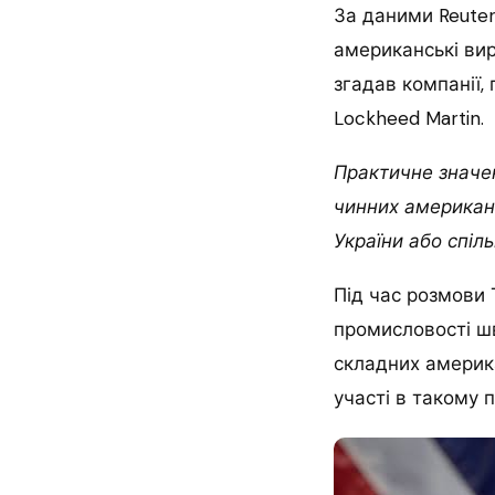
За даними Reuter
американські вир
згадав компанії,
Lockheed Martin.
Практичне значен
чинних американс
України або спіл
Під час розмови 
промисловості шв
складних америка
участі в такому п