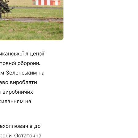
канської ліцензії
тряної оборони.
ом Зеленським на
раво виробляти
я виробничих
силанням на
рехоплювачів до
орони. Остаточна