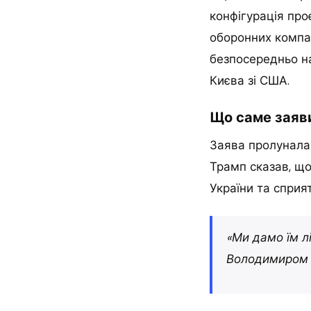
конфігурація про
оборонних компа
безпосередньо на
Києва зі США.
Що саме заяви
Заява пролунала
Трамп сказав, що
України та сприя
«Ми дамо їм лі
Володимиром З