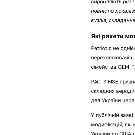
виробляють різні
повністю локаліз
вузлів, складанн
Які ракети мо
Patriot є не одн
перехоплювачів. 
сімейства GEM-T, 
PAC-3 MSE призн
складних аероди
для України чере
У публічній заяві
модифікацій, які
України до США с