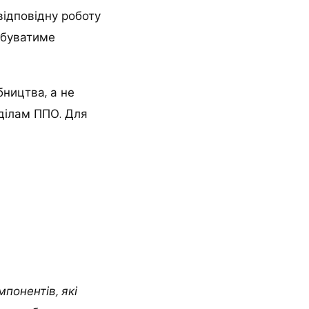
відповідну роботу
ебуватиме
бництва, а не
зділам ППО. Для
мпонентів, які