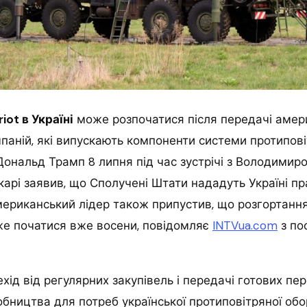
iot в Україні
може розпочатися після передачі амери
паній, які випускають компоненти системи протипові
ональд Трамп 8 липня під час зустрічі з Володимир
карі заявив, що Сполучені Штати нададуть Україні п
Американський лідер також припустив, що розгортанн
е початися вже восени, повідомляє
INTVua.com
з по
хід від регулярних закупівель і передачі готових пе
обництва для потреб української протиповітряної об