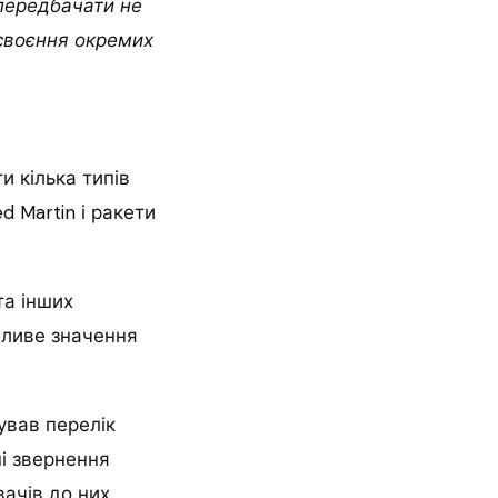
 передбачати не
освоєння окремих
и кілька типів
 Martin і ракети
та інших
бливе значення
зував перелік
ні звернення
ачів до них.