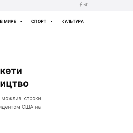
В МИРЕ
СПОРТ
КУЛЬТУРА
акети
ництво
, можливі строки
езидентом США на