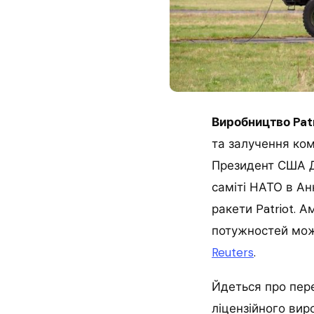
Виробництво Patr
та залучення ком
Президент США Д
саміті НАТО в Ан
ракети Patriot. 
потужностей мож
Reuters
.
Йдеться про пере
ліцензійного вир