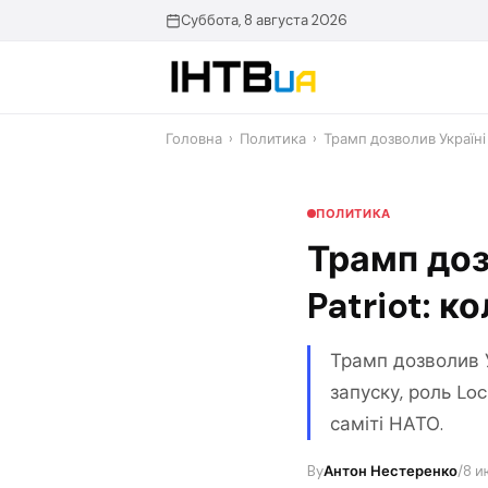
Перейти
Суббота, 8 августа 2026
до
контенту
Головна
›
Политика
›
Трамп дозволив Україні
ПОЛИТИКА
Трамп доз
Patriot: 
Трамп дозволив У
запуску, роль Lo
саміті НАТО.
By
Антон Нестеренко
/
8 и