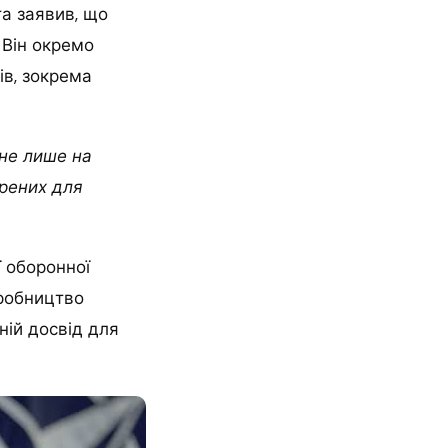
а заявив, що
 Він окремо
ів, зокрема
 не лише на
орених для
 оборонної
иробництво
ній досвід для