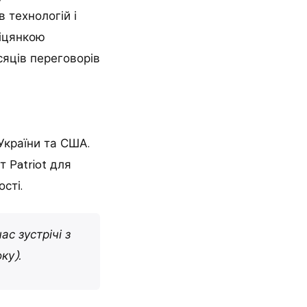
 технологій і
біцянкою
сяців переговорів
України та США.
 Patriot для
сті.
с зустрічі з
ку).