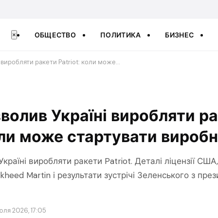
ОБЩЕСТВО
ПОЛИТИКА
БИЗНЕС
×
 виробляти ракети Patriot: коли може…
волив Україні виробляти р
коли може стартувати вироб
країні виробляти ракети Patriot. Деталі ліцензії США
ckheed Martin і результати зустрічі Зеленського з пр
юля 2026, 17:05