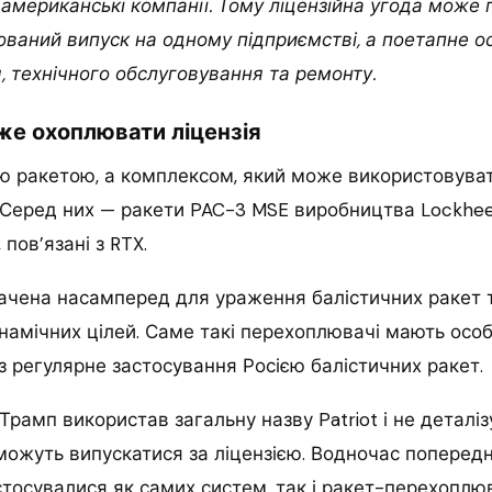
 американські компанії. Тому ліцензійна угода може
ований випуск на одному підприємстві, а поетапне 
я, технічного обслуговування та ремонту.
же охоплювати ліцензія
ією ракетою, а комплексом, який може використовуват
Серед них — ракети PAC-3 MSE виробництва Lockheed
пов’язані з RTX.
ачена насамперед для ураження балістичних ракет 
намічних цілей. Саме такі перехоплювачі мають осо
з регулярне застосування Росією балістичних ракет.
 Трамп використав загальну назву Patriot і не деталі
 можуть випускатися за ліцензією. Водночас поперед
тосувалися як самих систем, так і ракет-перехоплюв