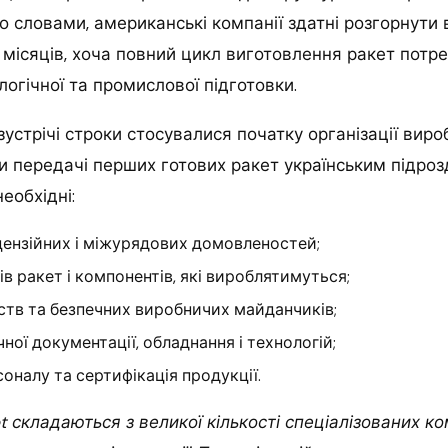
го словами, американські компанії здатні розгорнути 
 місяців, хоча повний цикл виготовлення ракет потр
логічної та промислової підготовки.
зустрічі строки стосувалися початку організації виро
и передачі перших готових ракет українським підро
еобхідні:
ензійних і міжурядових домовленостей;
ів ракет і компонентів, які вироблятимуться;
ств та безпечних виробничих майданчиків;
ної документації, обладнання і технологій;
соналу та сертифікація продукції.
t складаються з великої кількості спеціалізованих ко