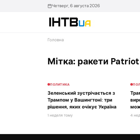
Перейти
Четверг, 6 августа 2026
до
контенту
Головна
Мітка: ракети Patrio
ПОЛИТИКА
ПО
Зеленський зустрічається з
Тра
Трампом у Вашингтоні: три
вир
рішення, яких очікує Україна
мож
1 неделя тому
4 не