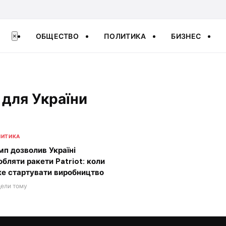
ОБЩЕСТВО
ПОЛИТИКА
БИЗНЕС
×
t для України
ЛИТИКА
мп дозволив Україні
обляти ракети Patriot: коли
е стартувати виробництво
дели тому