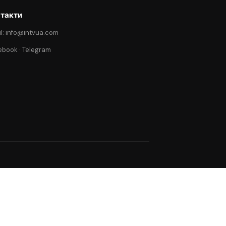
такти
l: info@intvua.com
ebook
·
Telegram