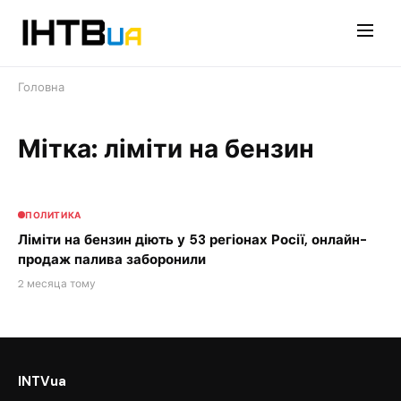
Перейти
до
контенту
Головна
Мітка: ліміти на бензин
ПОЛИТИКА
Ліміти на бензин діють у 53 регіонах Росії, онлайн-
продаж палива заборонили
2 месяца тому
INTVua