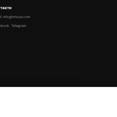
такти
l: info@intvua.com
ebook
·
Telegram