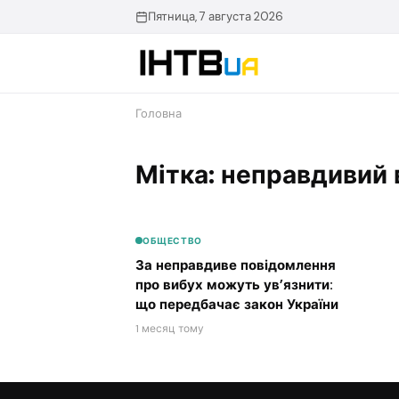
Перейти
Пятница, 7 августа 2026
до
контенту
Головна
Мітка: неправдивий 
ОБЩЕСТВО
За неправдиве повідомлення
про вибух можуть ув’язнити:
що передбачає закон України
1 месяц тому