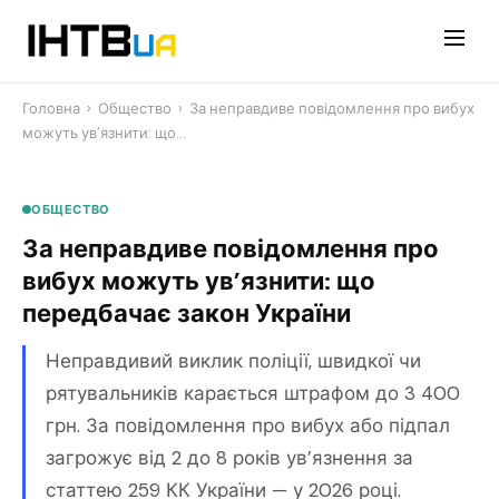
Перейти
до
контенту
Головна
›
Общество
›
За неправдиве повідомлення про вибух
можуть ув’язнити: що…
ОБЩЕСТВО
За неправдиве повідомлення про
вибух можуть ув’язнити: що
передбачає закон України
Неправдивий виклик поліції, швидкої чи
рятувальників карається штрафом до 3 400
грн. За повідомлення про вибух або підпал
загрожує від 2 до 8 років ув’язнення за
статтею 259 КК України — у 2026 році.