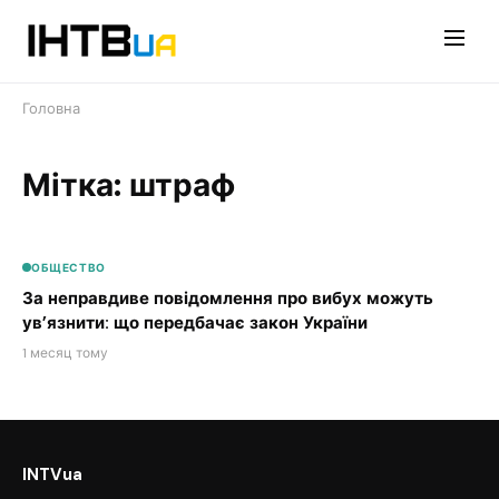
Перейти
до
контенту
Головна
Мітка: штраф
ОБЩЕСТВО
За неправдиве повідомлення про вибух можуть
ув’язнити: що передбачає закон України
1 месяц тому
INTVua