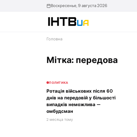
Перейти
Воскресенье, 9 августа 2026
до
контенту
Головна
Мітка: передова
ПОЛИТИКА
Ротація військових після 60
днів на передовій у більшості
випадків неможлива —
омбудсман
2 месяца тому