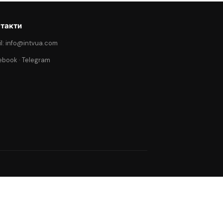
такти
l: info@intvua.com
ebook
·
Telegram