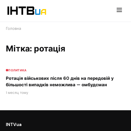
Перейти
до
контенту
Головна
Мітка: ротація
ПОЛИТИКА
Ротація військових після 60 днів на передовій у
більшості випадків неможлива — омбудсман
1 месяц тому
INTVua