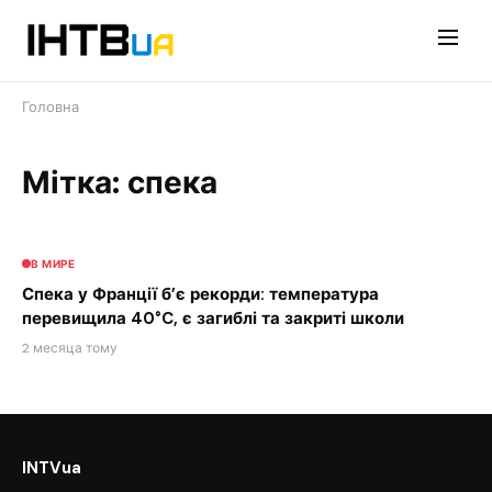
Перейти
до
контенту
Головна
Мітка: спека
В МИРЕ
Спека у Франції б’є рекорди: температура
перевищила 40°C, є загиблі та закриті школи
2 месяца тому
INTVua