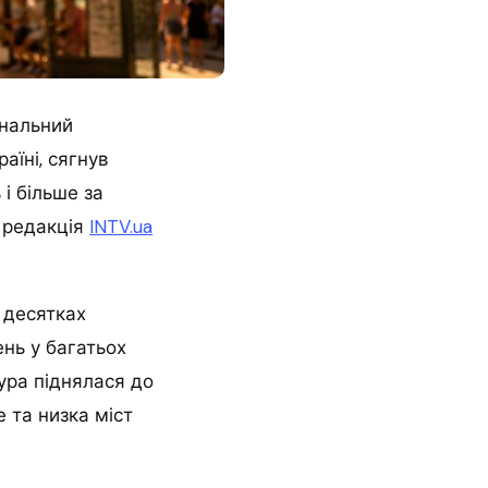
ональний
аїні, сягнув
і більше за
 редакція
INTV.ua
 десятках
нь у багатьох
ура піднялася до
е та низка міст