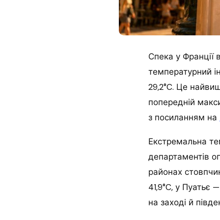
Спека у Франції 
температурний інд
29,2°C. Це найви
попередній макс
з посиланням на
Екстремальна тем
департаментів ог
районах стовпчи
41,9°C, у Пуатьє 
на заході й півде