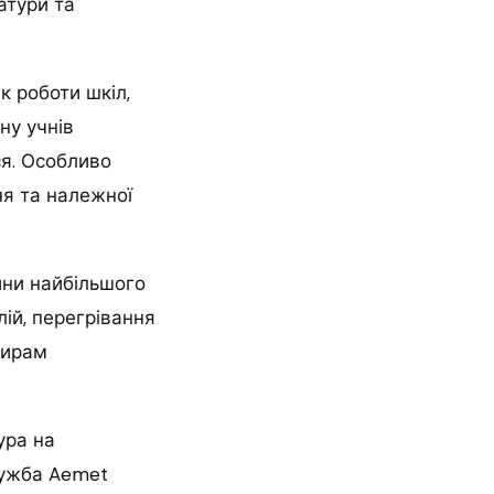
атури та
к роботи шкіл,
ну учнів
ся. Особливо
ня та належної
дини найбільшого
ій, перегрівання
жирам
ура на
лужба Aemet