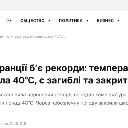
ОБЩЕСТВО
ПОЛИТИКА
БИЗНЕС
×
рди: температура перевищила 40°C,…
ранції б’є рекорди: темпер
а 40°C, є загиблі та закри
встановила червневий рекорд: середня температура с
ли понад 40°C. Через небезпечну погоду закрили шк
июня 2026, 12:11