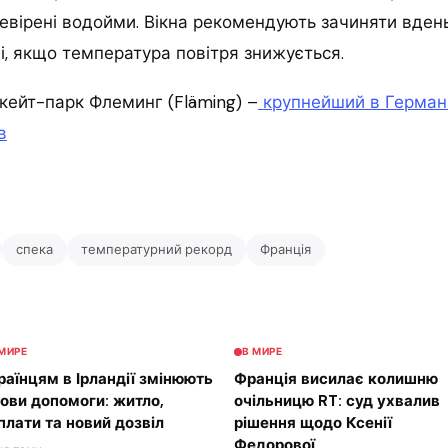
евірені водойми. Вікна рекомендують зачиняти вдень
, якщо температура повітря знижується.
кейт-парк Флеминг (Fläming) –
крупнейший в Герман
в
спека
температурний рекорд
Франція
 МИРЕ
В МИРЕ
раїнцям в Ірландії змінюють
Франція висилає колишню
ови допомоги: житло,
очільницю RT: суд ухвалив
плати та новий дозвіл
рішення щодо Ксенії
Федорової