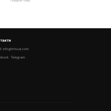
1 неделя тому
такти
l: info@intvua.com
ebook
·
Telegram