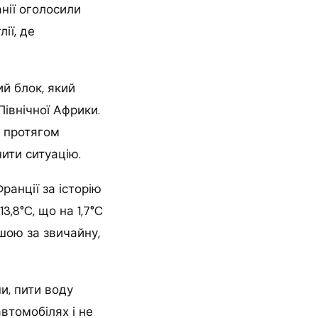
анії оголосили
ії, де
й блок, який
івнічної Африки.
ю протягом
нити ситуацію.
ранції за історію
,8°C, що на 1,7°C
шою за звичайну,
и, пити воду
втомобілях і не