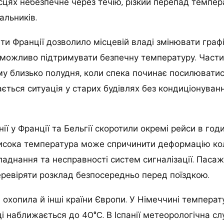
цях небезпечне через течію, різкий перепад темпер
альників.
іти Франції дозволило місцевій владі змінювати графі
еможливо підтримувати безпечну температуру. Части
му близько полудня, коли спека починає посилювати
ться ситуація у старих будівлях без кондиціонуван
нії у Франції та Бельгії скоротили окремі рейси в го
исока температура може спричинити деформацію кол
аднання та несправності систем сигналізації. Паса
ревіряти розклад безпосередньо перед поїздкою.
охопила й інші країни Європи. У Німеччині температ
і наближається до 40°C. В Іспанії метеорологічна с