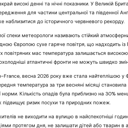
край високі денні та нічні показники. У Великій Брит
редження для частини центральної та південної Англ
е наблизитися до історичного червневого рекорду.
ої спеки метеорологи називають стійкий атмосферни
дною Європою сухе гаряче повітря, що надходить із П
ух повітряних мас температура залишається високо
прохолодніші атлантичні фронти не можуть швидко змі
-France, весна 2026 року вже стала найтеплішою у Ф
редня температура за три весняні місяці становила 13
 норми. Кількість опадів була приблизно на 30% мен
ж підвищує ризик посухи та природних пожеж.
ителів не виходити на вулицю в найспекотніші годин
ями протягом дня, не залишати дітей або тварин в а