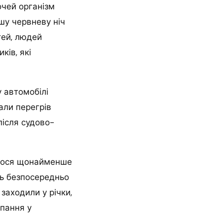
очей організм
шу червневу ніч
тей, людей
ків, які
 автомобілі
али перегрів
після судово-
лялося щонайменше
рть безпосередньо
заходили у річки,
упання у