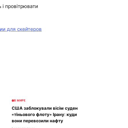
 і провітрювати
ии для скейтеров
В МИРЕ
США заблокували вісім суден
«тіньового флоту» Ірану: куди
вони перевозили нафту