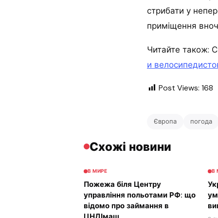
стрибати у непер
приміщення вночі
Читайте також: С
и велосипедисто
Post Views:
168
Європа
погода
Схожі новини
В МИРЕ
В
Пожежа біля Центру
Ук
управління польотами РФ: що
ум
відомо про займання в
ви
ЦНДІмаш