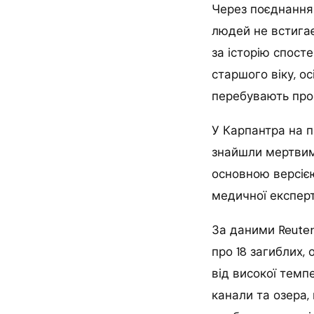
Через поєднання
людей не встигає
за історію спост
старшого віку, о
перебувають про
У Карпантра на п
знайшли мертвими
основною версією
медичної експерт
За даними Reuter
про 18 загиблих,
від високої темп
канали та озера