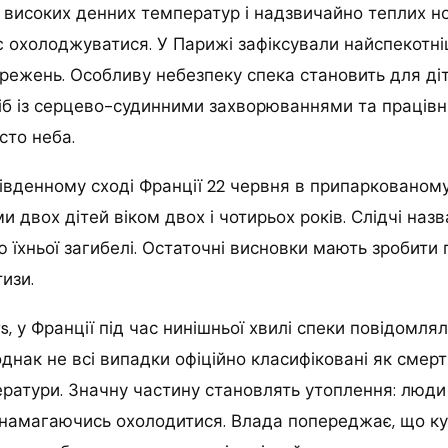
 високих денних температур і надзвичайно теплих н
 охолоджуватися. У Парижі зафіксували найспекотні
ережень. Особливу небезпеку спека становить для ді
сіб із серцево-судинними захворюваннями та працівни
сто неба.
івденному сході Франції 22 червня в припаркованому
 двох дітей віком двох і чотирьох років. Слідчі назв
 їхньої загибелі. Остаточні висновки мають зробити 
изи.
s, у Франції під час нинішньої хвилі спеки повідом
 однак не всі випадки офіційно класифіковані як сме
ератури. Значну частину становлять утоплення: люди 
, намагаючись охолодитися. Влада попереджає, що к