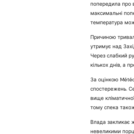
попередила про в
максимальні попе
температура мож
Причиною тривал
утримує над Захі
Через слабкий р
кількох днів, а 
За оцінкою Météo
спостережень. Се
вище кліматичної
тому спека тако
Влада закликає ж
невеликими порці