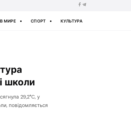
В МИРЕ
СПОРТ
КУЛЬТУРА
атура
ті школи
ягнула 29,2°C, у
оли, повідомляється