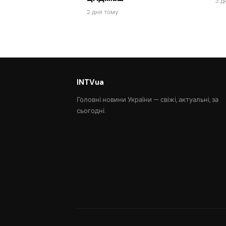
3 д
2 дня тому
INTVua
Головні новини України — свіжі, актуальні, за
сьогодні.