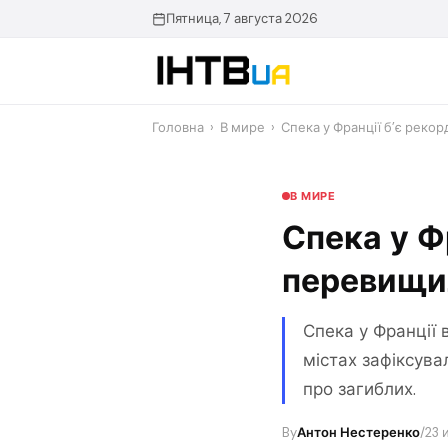
Перейти
Пятница, 7 августа 2026
до
контенту
Головна
›
В мире
›
Спека у Франції б’є реко
В МИРЕ
Спека у Ф
перевищил
Спека у Франції 
містах зафіксува
про загиблих.
By
Антон Нестеренко
/
23 