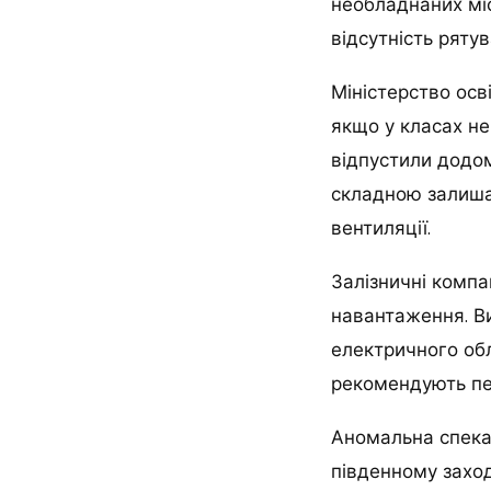
необладнаних міс
відсутність рятув
Міністерство осв
якщо у класах н
відпустили додо
складною залишає
вентиляції.
Залізничні компа
навантаження. В
електричного обл
рекомендують пе
Аномальна спека 
південному заход