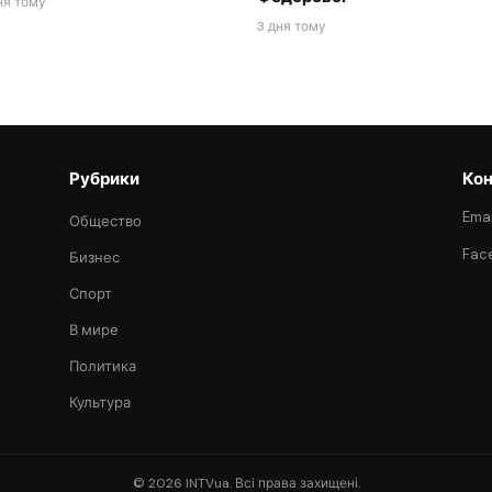
ня тому
3 дня тому
Рубрики
Кон
Emai
Общество
Fac
Бизнес
Спорт
В мире
Политика
Культура
© 2026 INTVua. Всі права захищені.