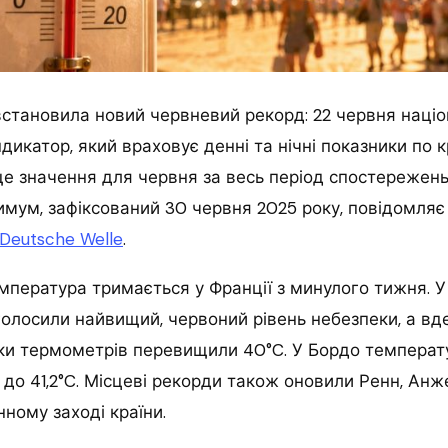
встановила новий червневий рекорд: 22 червня наці
икатор, який враховує денні та нічні показники по кр
ще значення для червня за весь період спостережень 
имум, зафіксований 30 червня 2025 року, повідомляє
Deutsche Welle
.
пература тримається у Франції з минулого тижня. У
олосили найвищий, червоний рівень небезпеки, а вде
ки термометрів перевищили 40°C. У Бордо температ
— до 41,2°C. Місцеві рекорди також оновили Ренн, Анж
нному заході країни.