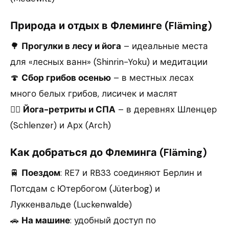
Природа и отдых в Флеминге (Fläming)
🌳
Прогулки в лесу и йога
– идеальные места
для «лесных ванн» (Shinrin-Yoku) и медитации
🍄
Сбор грибов осенью
– в местных лесах
много белых грибов, лисичек и маслят
🧘‍♀️
Йога-ретриты и СПА
– в деревнях Шленцер
(Schlenzer) и Арх (Arch)
Как добраться до Флеминга (Fläming)
🚆
Поездом
: RE7 и RB33 соединяют Берлин и
Потсдам с Ютербогом (Jüterbog) и
Луккенвальде (Luckenwalde)
🚗
На машине
: удобный доступ по