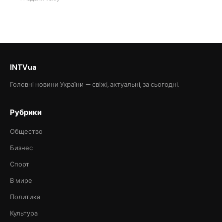
INTVua
Головні новини України — свіжі, актуальні, за сьогодні.
Рубрики
Общество
Бизнес
Спорт
В мире
Политика
Культура