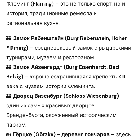
Флеминг (Fläming) – это не только спорт, но и
история, традиционные ремесла и
региональная кухня.
🏰
Замок Рабенштайн (Burg Rabenstein, Hoher
Fläming)
– средневековый замок с рыцарскими
турнирами, музеем и рестораном.
🏰
Замок Айзенгардт (Burg Eisenhardt, Bad
Belzig)
– хорошо сохранившаяся крепость XIII
века с музеем истории Флеминга.
🏰
Дворец Визенбург (Schloss Wiesenburg)
–
один из самых красивых дворцов
Бранденбурга, окруженный историческим
парком.
🏡
Гёрцке (Görzke) – деревня гончаров
– здесь