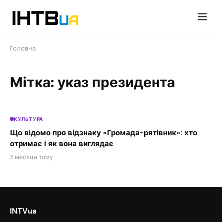
Перейти
до
контенту
Головна
Мітка: указ президента
КУЛЬТУРА
Що відомо про відзнаку «Громада-рятівник»: хто
отримає і як вона виглядає
2 месяца тому
INTVua