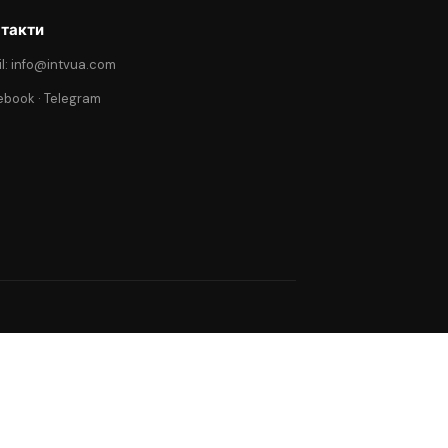
такти
l: info@intvua.com
ebook
·
Telegram