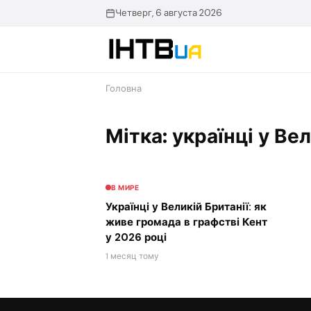
Перейти
Четверг, 6 августа 2026
до
контенту
Головна
Мітка: українці у Вел
В МИРЕ
Українці у Великій Британії: як
живе громада в графстві Кент
у 2026 році
1 месяц тому