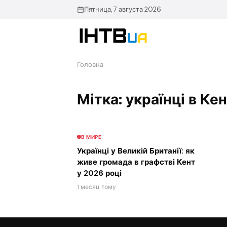
Перейти
Пятница, 7 августа 2026
до
контенту
Головна
Мітка: українці в Кен
В МИРЕ
Українці у Великій Британії: як
живе громада в графстві Кент
у 2026 році
1 месяц тому