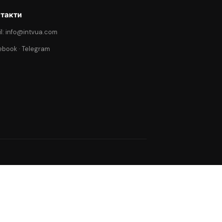
такти
l: info@intvua.com
ebook
·
Telegram