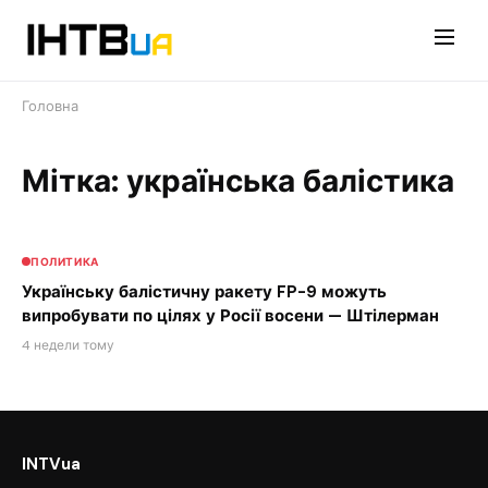
Перейти
до
контенту
Головна
Мітка: українська балістика
ПОЛИТИКА
Українську балістичну ракету FP-9 можуть
випробувати по цілях у Росії восени — Штілерман
4 недели тому
INTVua