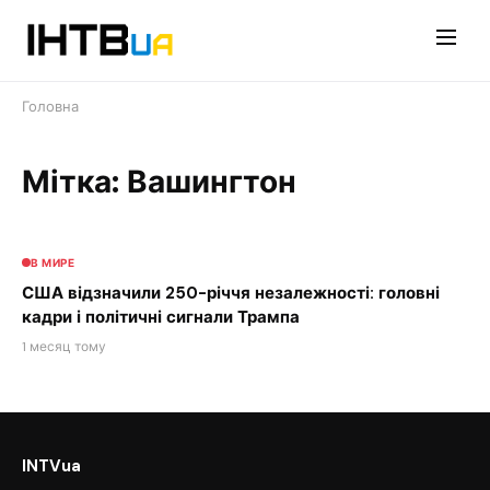
Перейти
до
контенту
Головна
Мітка: Вашингтон
В МИРЕ
США відзначили 250-річчя незалежності: головні
кадри і політичні сигнали Трампа
1 месяц тому
INTVua