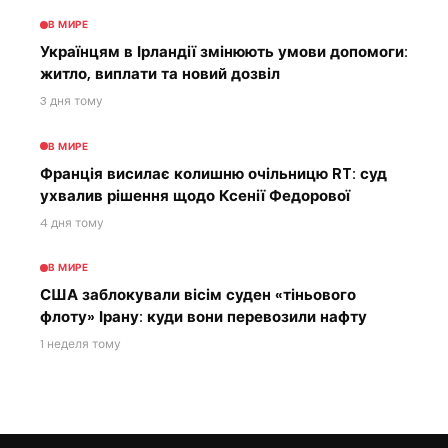
В МИРЕ
Українцям в Ірландії змінюють умови допомоги:
житло, виплати та новий дозвіл
3 дня тому
В МИРЕ
Франція висилає колишню очільницю RT: суд
ухвалив рішення щодо Ксенії Федорової
4 дня тому
В МИРЕ
США заблокували вісім суден «тіньового
флоту» Ірану: куди вони перевозили нафту
1 неделя тому