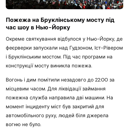
Пожежа на Бруклінському мосту під
час шоу в Нью-Йорку
Окреме святкування відбулося у Нью-Йорку, де
феєрверки запускали над Гудзоном, Іст-Рівером
і Бруклінським мостом. Під час програми на
конструкції мосту виникла пожежа.
Вогонь і дим помітили незадовго до 22:00 за
місцевим часом. Для ліквідації займання
пожежна служба направила дві машини. На
момент інциденту міст був закритий для
автомобільного руху, людей біля джерела
вогню не було.