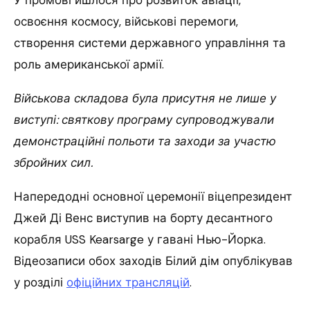
освоєння космосу, військові перемоги,
створення системи державного управління та
роль американської армії.
Військова складова була присутня не лише у
виступі: святкову програму супроводжували
демонстраційні польоти та заходи за участю
збройних сил.
Напередодні основної церемонії віцепрезидент
Джей Ді Венс виступив на борту десантного
корабля USS Kearsarge у гавані Нью-Йорка.
Відеозаписи обох заходів Білий дім опублікував
у розділі
офіційних трансляцій
.