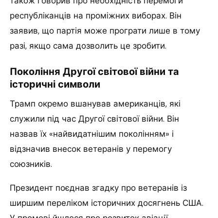
також говорив про необхідність перемоги
республіканців на проміжних виборах. Він
заявив, що партія може програти лише в тому
разі, якщо сама дозволить це зробити.
Покоління Другої світової війни та
історичні символи
Трамп окремо вшанував американців, які
служили під час Другої світової війни. Він
назвав їх «найвидатнішим поколінням» і
відзначив внесок ветеранів у перемогу
союзників.
Президент поєднав згадку про ветеранів із
ширшим переліком історичних досягнень США.
У промові йшлося про розвиток авіації,