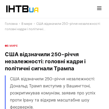
Перейти
до
контенту
Головна
›
В мире
›
США відзначили 250-річчя незалежності:
головні кадри і політичні…
В МИРЕ
США відзначили 250-річчя
незалежності: головні кадри і
політичні сигнали Трампа
США відзначили 250-річчя незалежності:
Дональд Трамп виступив у Вашингтоні,
розкритикував комунізм, заявив про успіх
проти Ірану та відкрив масштабне шоу
феєрверків.