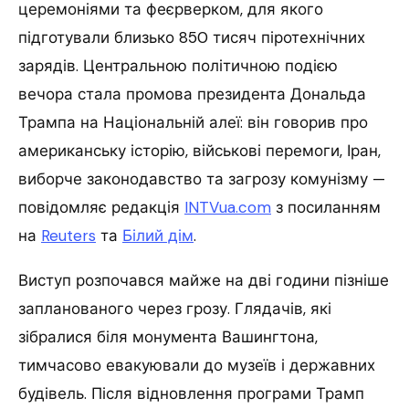
церемоніями та феєрверком, для якого
підготували близько 850 тисяч піротехнічних
зарядів. Центральною політичною подією
вечора стала промова президента Дональда
Трампа на Національній алеї: він говорив про
американську історію, військові перемоги, Іран,
виборче законодавство та загрозу комунізму —
повідомляє редакція
INTVua.com
з посиланням
на
Reuters
та
Білий дім
.
Виступ розпочався майже на дві години пізніше
запланованого через грозу. Глядачів, які
зібралися біля монумента Вашингтона,
тимчасово евакуювали до музеїв і державних
будівель. Після відновлення програми Трамп