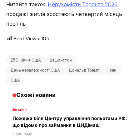
Читайте також:
Нерухомість Торонто 2026
:
продажі житла зростають четвертий місяць
поспіль
Post Views:
105
250-річчя США
Вашингтон
День незалежності США
Дональд Трамп
Іран
США
Схожі новини
В МИРЕ
Пожежа біля Центру управління польотами РФ:
що відомо про займання в ЦНДІмаш
2 дня тому