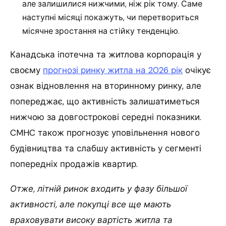
але залишилися нижчими, ніж рік тому. Саме
наступні місяці покажуть, чи перетвориться
місячне зростання на стійку тенденцію.
Канадська іпотечна та житлова корпорація у
своєму
прогнозі ринку житла на 2026 рік
очікує
ознак відновлення на вторинному ринку, але
попереджає, що активність залишатиметься
нижчою за довгострокові середні показники.
CMHC також прогнозує уповільнення нового
будівництва та слабшу активність у сегменті
попередніх продажів квартир.
Отже, літній ринок входить у фазу більшої
активності, але покупці все ще мають
враховувати високу вартість житла та