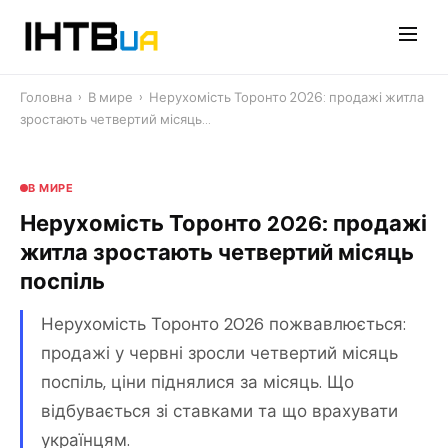
Перейти
до
контенту
Головна
›
В мире
›
Нерухомість Торонто 2026: продажі житла
зростають четвертий місяць…
В МИРЕ
Нерухомість Торонто 2026: продажі
житла зростають четвертий місяць
поспіль
Нерухомість Торонто 2026 пожвавлюється:
продажі у червні зросли четвертий місяць
поспіль, ціни піднялися за місяць. Що
відбувається зі ставками та що врахувати
українцям.