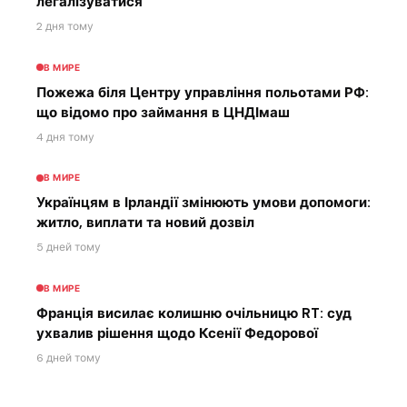
легалізуватися
2 дня тому
В МИРЕ
Пожежа біля Центру управління польотами РФ:
що відомо про займання в ЦНДІмаш
4 дня тому
В МИРЕ
Українцям в Ірландії змінюють умови допомоги:
житло, виплати та новий дозвіл
5 дней тому
В МИРЕ
Франція висилає колишню очільницю RT: суд
ухвалив рішення щодо Ксенії Федорової
6 дней тому