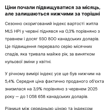
Ціни почали підвищуватися за місяць,
але залишаються нижчими за торішні
Сезонно скоригований індекс вартості житла
MLS HPI у червні піднявся на 0,3% порівняно з
травнем і досяг 930 800 канадських доларів.
Це підвищення перервало серію місячних
спадів, яка тривала майже рік, за винятком
нульової зміни у квітні.
У річному вимірі індекс усе ще був нижчим на
5,4%. Середня ціна фактично проданого об’єкта
знизилася на 3,9% порівняно з червнем 2025
року — до 1 058 658 канадських доларів.
Різниця між середньою ціною та індексом