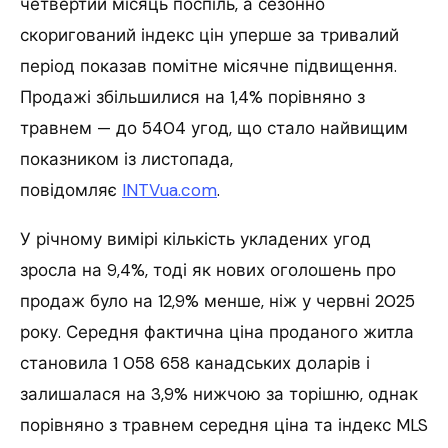
четвертий місяць поспіль, а сезонно
скоригований індекс цін уперше за тривалий
період показав помітне місячне підвищення.
Продажі збільшилися на 1,4% порівняно з
травнем — до 5404 угод, що стало найвищим
показником із листопада,
повідомляє
INTVua.com
.
У річному вимірі кількість укладених угод
зросла на 9,4%, тоді як нових оголошень про
продаж було на 12,9% менше, ніж у червні 2025
року. Середня фактична ціна проданого житла
становила 1 058 658 канадських доларів і
залишалася на 3,9% нижчою за торішню, однак
порівняно з травнем середня ціна та індекс MLS