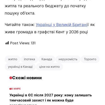
житла та реального бюджету до початку
пошуку об’єкта.
Читайте також:
Українці у Великій Британі
ї: як
живе громада в графстві Кент у 2026 році
Post Views:
131
житло
іпотека
Канада
нерухомість
Торонто
українці в Канаді
ціни на житло
Схожі новини
В МИРЕ
Українці в ЄС після 2027 року: кому залишать
тимчасовий захист і як можна буде