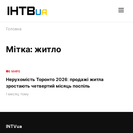
Перейти
до
контенту
Головна
Мітка: житло
В МИРЕ
Нерухомість Торонто 2026: продажі житла
зростають четвертий місяць поспіль
1 месяц тому
INTVua