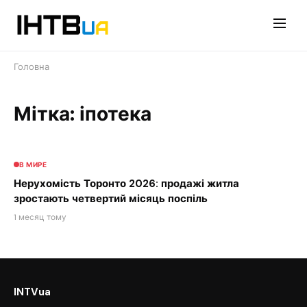
Перейти
до
контенту
Головна
Мітка: іпотека
В МИРЕ
Нерухомість Торонто 2026: продажі житла
зростають четвертий місяць поспіль
1 месяц тому
INTVua