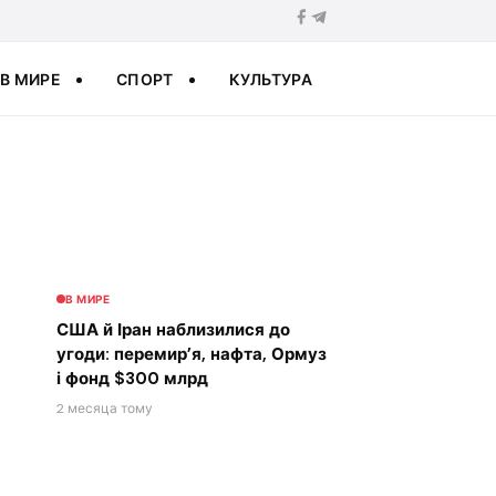
В МИРЕ
СПОРТ
КУЛЬТУРА
В МИРЕ
США й Іран наблизилися до
угоди: перемир’я, нафта, Ормуз
і фонд $300 млрд
2 месяца тому