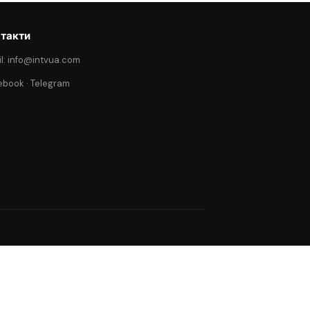
такти
l: info@intvua.com
ebook
·
Telegram