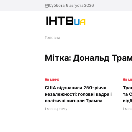
Перейти
Суббота, 8 августа 2026
до
контенту
Головна
Мітка: Дональд Тра
В МИРЕ
В М
США відзначили 250-річчя
Тра
незалежності: головні кадри і
та 
політичні сигнали Трампа
від
1 месяц тому
1 ме