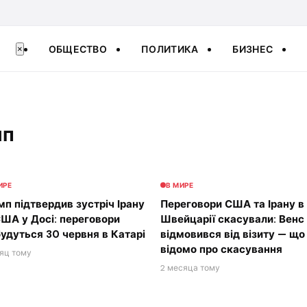
ОБЩЕСТВО
ПОЛИТИКА
БИЗНЕС
×
мп
ИРЕ
В МИРЕ
мп підтвердив зустріч Ірану
Переговори США та Ірану в
США у Досі: переговори
Швейцарії скасували: Венс
будуться 30 червня в Катарі
відмовився від візиту — що
відомо про скасування
сяц тому
2 месяца тому