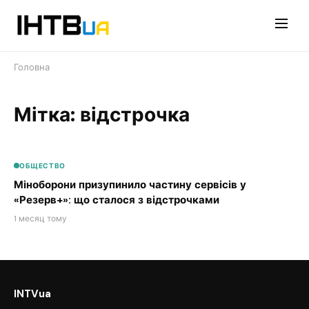
Перейти
до
контенту
Головна
Мітка: відстрочка
ОБЩЕСТВО
Міноборони призупинило частину сервісів у
«Резерв+»: що сталося з відстрочками
1 месяц тому
INTVua