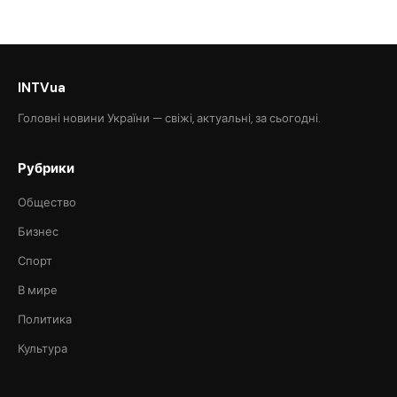
INTVua
Головні новини України — свіжі, актуальні, за сьогодні.
Рубрики
Общество
Бизнес
Спорт
В мире
Политика
Культура