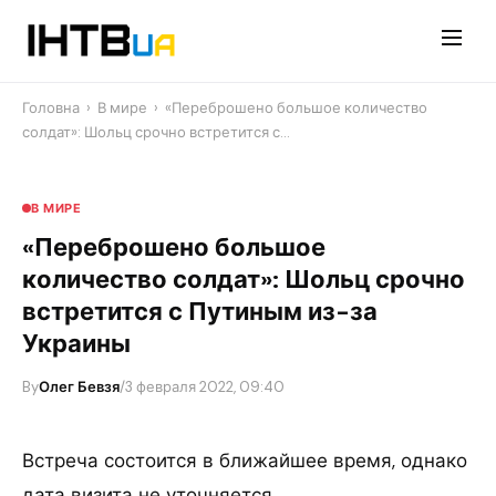
Перейти
до
контенту
Головна
›
В мире
›
«Переброшено большое количество
солдат»: Шольц срочно встретится с…
В МИРЕ
«Переброшено большое
количество солдат»: Шольц срочно
встретится с Путиным из-за
Украины
By
Олег Бевзя
/
3 февраля 2022, 09:40
Встреча состоится в ближайшее время, однако
дата визита не уточняется