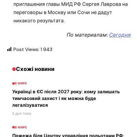
приглашения главы МИД РФ Сергея Лаврова на
переговоры в Москву или Сочи не дадут
никакого результата.
По материалам:
Сегодня
Post Views:
1 943
Схожі новини
В МИРЕ
Українці в ЄС після 2027 року: кому залишать
тимчасовий захист і як можна буде
легалізуватися
2 дня тому
В МИРЕ
Пожежа біля Центру управління польотами РФ: