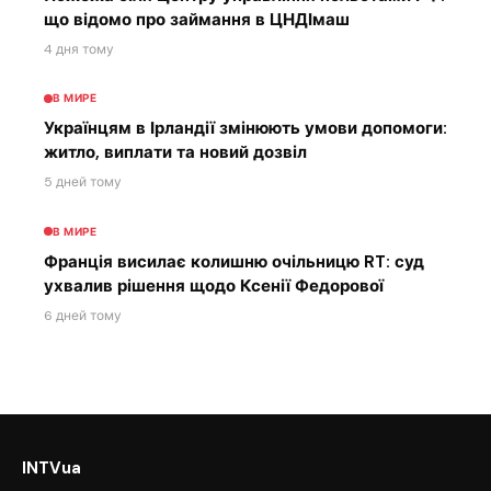
що відомо про займання в ЦНДІмаш
4 дня тому
В МИРЕ
Українцям в Ірландії змінюють умови допомоги:
житло, виплати та новий дозвіл
5 дней тому
В МИРЕ
Франція висилає колишню очільницю RT: суд
ухвалив рішення щодо Ксенії Федорової
6 дней тому
INTVua