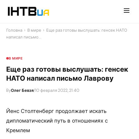
Перейти
до
контенту
Головна
›
В мире
›
Еще раз готовы выслушать: генсек НАТО
написал письмо…
В МИРЕ
Еще раз готовы выслушать: генсек
НАТО написал письмо Лаврову
By
Олег Бевзя
/
10 февраля 2022, 21:40
Йенс Столтенберг продолжает искать
дипломатический путь в отношениях с
Кремлем