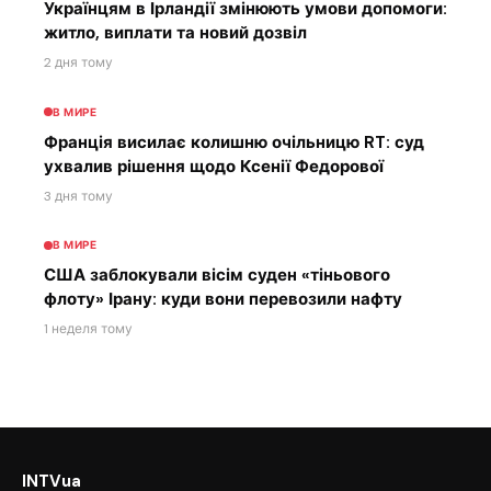
Українцям в Ірландії змінюють умови допомоги:
житло, виплати та новий дозвіл
2 дня тому
В МИРЕ
Франція висилає колишню очільницю RT: суд
ухвалив рішення щодо Ксенії Федорової
3 дня тому
В МИРЕ
США заблокували вісім суден «тіньового
флоту» Ірану: куди вони перевозили нафту
1 неделя тому
INTVua