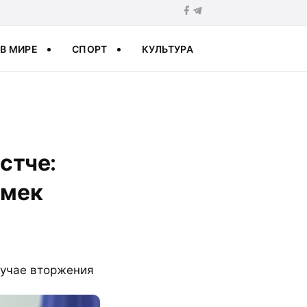
В МИРЕ
СПОРТ
КУЛЬТУРА
стче:
амек
лучае вторжения