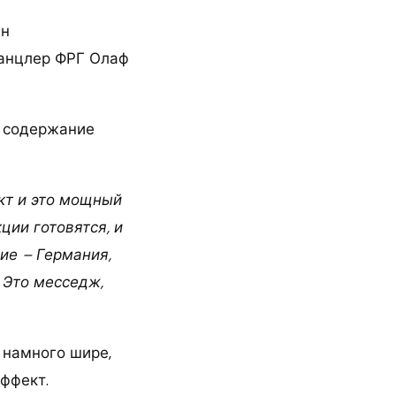
ан
канцлер ФРГ Олаф
х содержание
акт и это мощный
ии готовятся, и
ие – Германия,
 Это месседж,
 намного шире,
эффект.