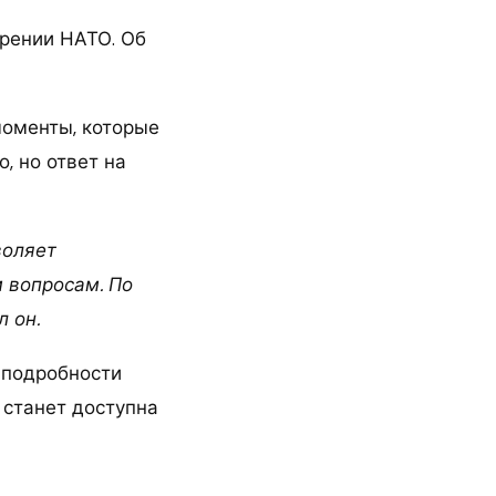
ирении НАТО. Об
моменты, которые
, но ответ на
воляет
м вопросам. По
л он.
ь подробности
 станет доступна