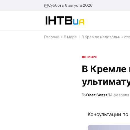
Перейти
Суббота, 8 августа 2026
до
контенту
Головна
›
В мире
›
В Кремле недовольны отв
В МИРЕ
В Кремле
ультимату
By
Олег Бевзя
/
14 февраля 
Консультации по