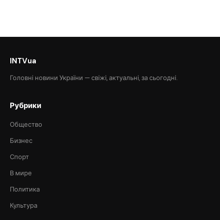
INTVua
Головні новини України — свіжі, актуальні, за сьогодні.
Рубрики
Общество
Бизнес
Спорт
В мире
Политика
Культура