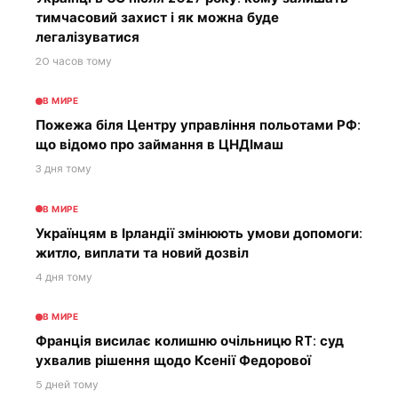
тимчасовий захист і як можна буде
легалізуватися
20 часов тому
В МИРЕ
Пожежа біля Центру управління польотами РФ:
що відомо про займання в ЦНДІмаш
3 дня тому
В МИРЕ
Українцям в Ірландії змінюють умови допомоги:
житло, виплати та новий дозвіл
4 дня тому
В МИРЕ
Франція висилає колишню очільницю RT: суд
ухвалив рішення щодо Ксенії Федорової
5 дней тому