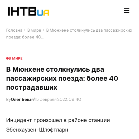
Перейти
до
контенту
Головна
›
В мире
›
В Мюнхене столкнулись два пассажирских
поезда: более 40…
В МИРЕ
В Мюнхене столкнулись два
пассажирских поезда: более 40
пострадавших
By
Олег Бевзя
/
15 февраля 2022, 09:40
Инцидент произошел в районе станции
Эбенхаузен-Шлэфтларн