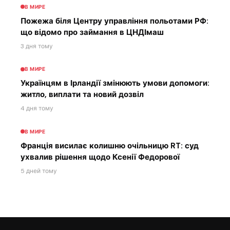
В МИРЕ
Пожежа біля Центру управління польотами РФ:
що відомо про займання в ЦНДІмаш
3 дня тому
В МИРЕ
Українцям в Ірландії змінюють умови допомоги:
житло, виплати та новий дозвіл
4 дня тому
В МИРЕ
Франція висилає колишню очільницю RT: суд
ухвалив рішення щодо Ксенії Федорової
5 дней тому