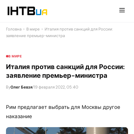
Перейти
до
контенту
Головна
›
В мире
›
Италия против санкций для России:
заявление премьер-министра
В МИРЕ
Италия против санкций для России:
заявление премьер-министра
By
Олег Бевзя
/
19 февраля 2022, 05:40
Рим предлагает выбрать для Москвы другое
наказание