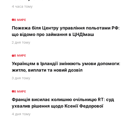
4 часа тому
В МИРЕ
Пожежа біля Центру управління польотами РФ:
що відомо про займання в ЦНДІмаш
2 дня тому
В МИРЕ
Українцям в Ірландії змінюють умови допомоги:
житло, виплати та новий дозвіл
3 дня тому
В МИРЕ
Франція висилає колишню очільницю RT: суд
ухвалив рішення щодо Ксенії Федорової
4 дня тому