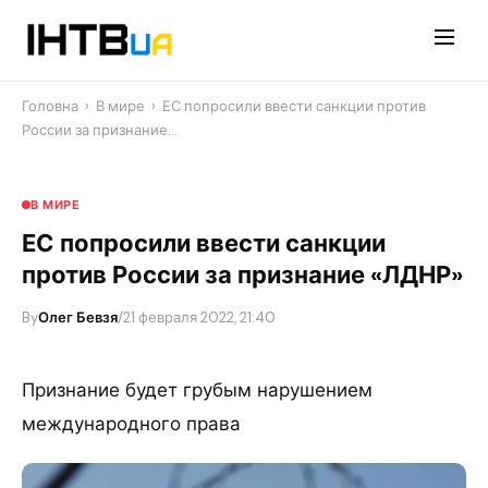
Перейти
до
контенту
Головна
›
В мире
›
ЕС попросили ввести санкции против
России за признание…
В МИРЕ
ЕС попросили ввести санкции
против России за признание «ЛДНР»
By
Олег Бевзя
/
21 февраля 2022, 21:40
Признание будет грубым нарушением
международного права