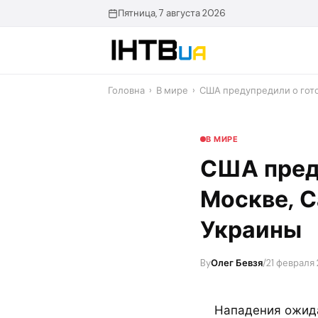
Перейти
Пятница, 7 августа 2026
до
контенту
Головна
›
В мире
›
США предупредили о гото
В МИРЕ
США преду
Москве, С
Украины
By
Олег Бевзя
/
21 февраля
Нападения ожид