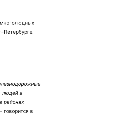
в многолюдных
т-Петербурге.
железнодорожные
я людей в
 в районах
 — говорится в